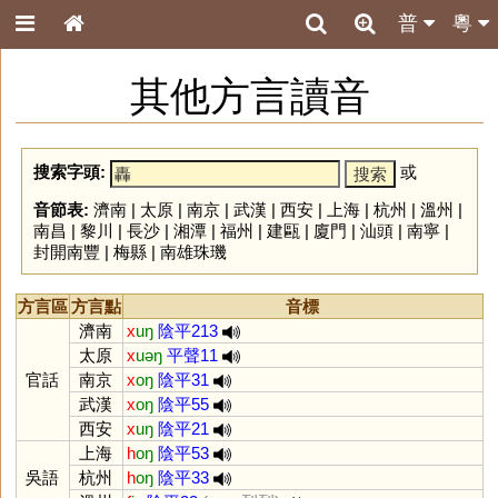
普
粵
其他方言讀音
搜索字頭:
或
音節表:
濟南
|
太原
|
南京
|
武漢
|
西安
|
上海
|
杭州
|
溫州
|
南昌
|
黎川
|
長沙
|
湘潭
|
福州
|
建甌
|
廈門
|
汕頭
|
南寧
|
封開南豐
|
梅縣
|
南雄珠璣
方言區
方言點
音標
濟南
x
uŋ
陰平213
太原
x
uəŋ
平聲11
官話
南京
x
oŋ
陰平31
武漢
x
oŋ
陰平55
西安
x
uŋ
陰平21
上海
h
oŋ
陰平53
吳語
杭州
h
oŋ
陰平33