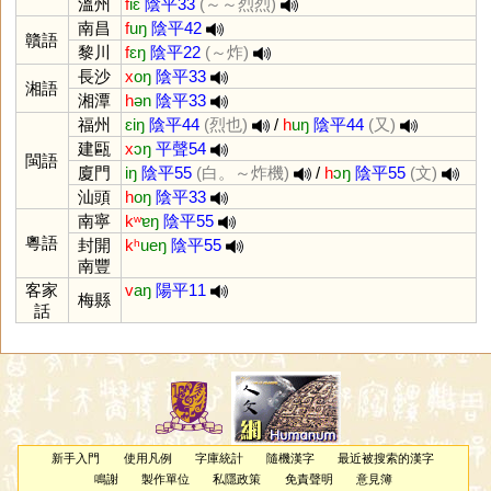
溫州
f
iɛ
陰平33
(～～烈烈)
南昌
f
uŋ
陰平42
贛語
黎川
f
ɛŋ
陰平22
(～炸)
長沙
x
oŋ
陰平33
湘語
湘潭
h
ən
陰平33
福州
ɛiŋ
陰平44
(烈也)
/
h
uŋ
陰平44
(又)
建甌
x
ɔŋ
平聲54
閩語
廈門
iŋ
陰平55
(白。～炸機)
/
h
ɔŋ
陰平55
(文)
汕頭
h
oŋ
陰平33
南寧
kʷ
ɐŋ
陰平55
粵語
封開
kʰ
ueŋ
陰平55
南豐
客家
v
aŋ
陽平11
梅縣
話
新手入門
使用凡例
字庫統計
隨機漢字
最近被搜索的漢字
鳴謝
製作單位
私隱政策
免責聲明
意見簿