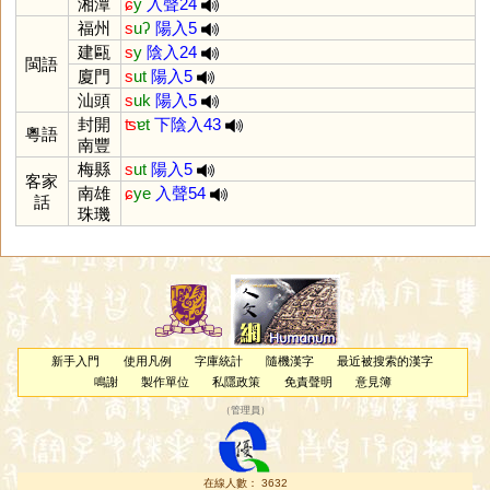
湘潭
ɕ
y
入聲24
福州
s
uʔ
陽入5
建甌
s
y
陰入24
閩語
廈門
s
ut
陽入5
汕頭
s
uk
陽入5
封開
ʦ
ɐt
下陰入43
粵語
南豐
梅縣
s
ut
陽入5
客家
南雄
ɕ
ye
入聲54
話
珠璣
新手入門
使用凡例
字庫統計
隨機漢字
最近被搜索的漢字
鳴謝
製作單位
私隱政策
免責聲明
意見簿
（
管理員
）
在線人數： 3632