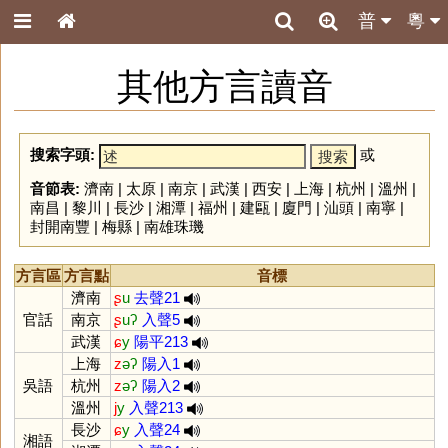
普
粵
其他方言讀音
搜索字頭:
或
音節表:
濟南
|
太原
|
南京
|
武漢
|
西安
|
上海
|
杭州
|
溫州
|
南昌
|
黎川
|
長沙
|
湘潭
|
福州
|
建甌
|
廈門
|
汕頭
|
南寧
|
封開南豐
|
梅縣
|
南雄珠璣
方言區
方言點
音標
濟南
ʂ
u
去聲21
官話
南京
ʂ
uʔ
入聲5
武漢
ɕ
y
陽平213
上海
z
əʔ
陽入1
吳語
杭州
z
əʔ
陽入2
溫州
j
y
入聲213
長沙
ɕ
y
入聲24
湘語