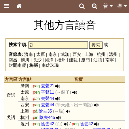
普
粵
其他方言讀音
搜索字頭:
或
音節表:
濟南
|
太原
|
南京
|
武漢
|
西安
|
上海
|
杭州
|
溫州
|
南昌
|
黎川
|
長沙
|
湘潭
|
福州
|
建甌
|
廈門
|
汕頭
|
南寧
|
封開南豐
|
梅縣
|
南雄珠璣
方言區
方言點
音標
濟南
p
əŋ
去聲21
太原
p
əŋ
平聲11
(～裂子)
官話
南京
p
ən
去聲44
西安
p
əŋ
去聲44
(半天纔～出一句話)
上海
p
ã
陰去35
(～㿭)
吳語
杭州
p
in
陰去445
溫州
p
oŋ
陰去42
(白)
/
p
eŋ
陰去42