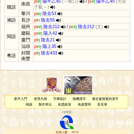
p
ɑŋ
陽平乙45
(～皸口)
/
p
uŋ
陽平乙45
(火星
南昌
子亂～)
贛語
黎川
p
aŋ
陰去53
湘語
長沙
p
in
陰去55
福州
p
iɑŋ
陰去212
/
p
ɛiŋ
陰去212
(文)
建甌
p
eiŋ
陽入42
閩語
廈門
p
iŋ
陰去21
汕頭
p
eŋ
陽上35
封開
p
iŋ
陰去433
粵語
南豐
新手入門
使用凡例
字庫統計
隨機漢字
最近被搜索的漢字
鳴謝
製作單位
私隱政策
免責聲明
意見簿
（
管理員
）
在線人數： 4072