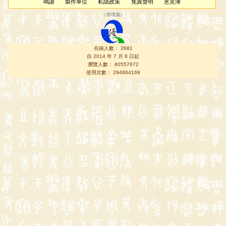
鳴謝
製作單位
私隱政策
免責聲明
意見簿
（
管理員
）
在線人數： 2681
自 2014 年 7 月 8 日起
瀏覽人數： 80557672
使用次數： 294864169