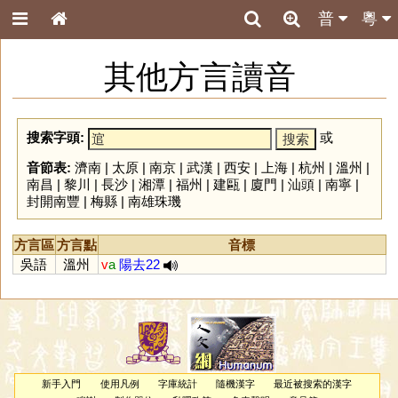
普
粵
其他方言讀音
搜索字頭:
或
音節表:
濟南
|
太原
|
南京
|
武漢
|
西安
|
上海
|
杭州
|
溫州
|
南昌
|
黎川
|
長沙
|
湘潭
|
福州
|
建甌
|
廈門
|
汕頭
|
南寧
|
封開南豐
|
梅縣
|
南雄珠璣
方言區
方言點
音標
吳語
溫州
v
a
陽去22
新手入門
使用凡例
字庫統計
隨機漢字
最近被搜索的漢字