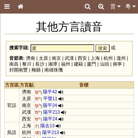
普
粵
其他方言讀音
搜索字頭:
或
音節表:
濟南
|
太原
|
南京
|
武漢
|
西安
|
上海
|
杭州
|
溫州
|
南昌
|
黎川
|
長沙
|
湘潭
|
福州
|
建甌
|
廈門
|
汕頭
|
南寧
|
封開南豐
|
梅縣
|
南雄珠璣
方言區
方言點
音標
濟南
tʂʰ
ʅ
陽平42
太原
ʦʰ
ɿ
平聲11
官話
南京
tʂʰ
ʅ
陽平24
武漢
ʦʰ
ɿ
陽平213
西安
ʦʰ
ɿ
陽平24
上海
z
ɿ
陽去13
吳語
杭州
ʣ
ɿ
陽平213