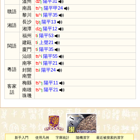
溫州
ʣ
ɿ
陽平31
南昌
ʦʰ
ɿ
陽平甲24
贛語
黎川
ʨʰ
i
陽平35
長沙
tʂ
ʅ
陽平13
湘語
湘潭
dʐ
ʅ
陽平12
福州
t
i
陽平53
建甌
t
i
上聲21
閩語
廈門
t
i
陽平35
汕頭
ʦʰ
i
陽平55
南寧
ʦʰ
i
陽平21
粵語
封開
ʦ
i
陽平24
南豐
梅縣
ʦʰ
ɿ
陽平11
客家
南雄
ʦʰ
ɿ
陽平21
話
珠璣
新手入門
使用凡例
字庫統計
隨機漢字
最近被搜索的漢字