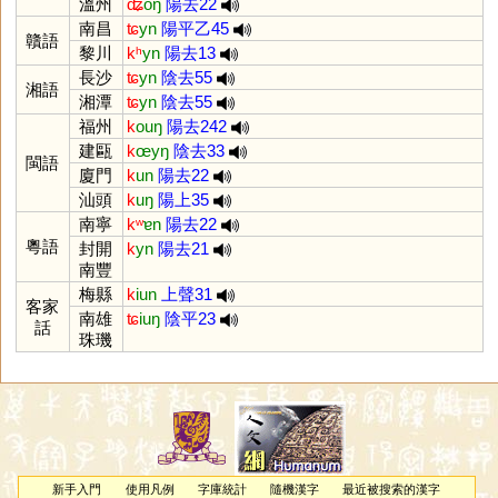
溫州
ʥ
oŋ
陽去22
南昌
ʨ
yn
陽平乙45
贛語
黎川
kʰ
yn
陽去13
長沙
ʨ
yn
陰去55
湘語
湘潭
ʨ
yn
陰去55
福州
k
ouŋ
陽去242
建甌
k
œyŋ
陰去33
閩語
廈門
k
un
陽去22
汕頭
k
uŋ
陽上35
南寧
kʷ
ɐn
陽去22
粵語
封開
k
yn
陽去21
南豐
梅縣
k
iun
上聲31
客家
南雄
ʨ
iuŋ
陰平23
話
珠璣
新手入門
使用凡例
字庫統計
隨機漢字
最近被搜索的漢字