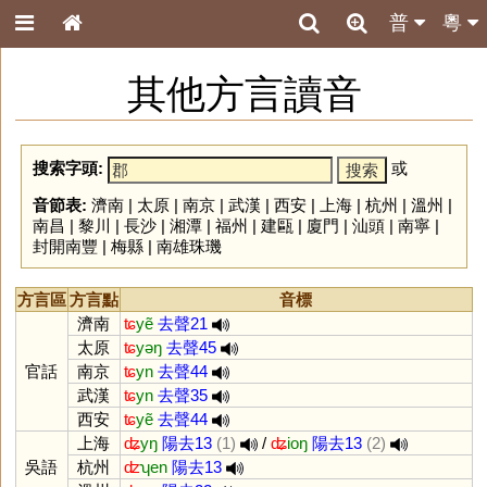
普
粵
其他方言讀音
搜索字頭:
或
音節表:
濟南
|
太原
|
南京
|
武漢
|
西安
|
上海
|
杭州
|
溫州
|
南昌
|
黎川
|
長沙
|
湘潭
|
福州
|
建甌
|
廈門
|
汕頭
|
南寧
|
封開南豐
|
梅縣
|
南雄珠璣
方言區
方言點
音標
濟南
ʨ
yẽ
去聲21
太原
ʨ
yəŋ
去聲45
官話
南京
ʨ
yn
去聲44
武漢
ʨ
yn
去聲35
西安
ʨ
yẽ
去聲44
上海
ʥ
yŋ
陽去13
(1)
/
ʥ
ioŋ
陽去13
(2)
吳語
杭州
ʣ
ʮen
陽去13