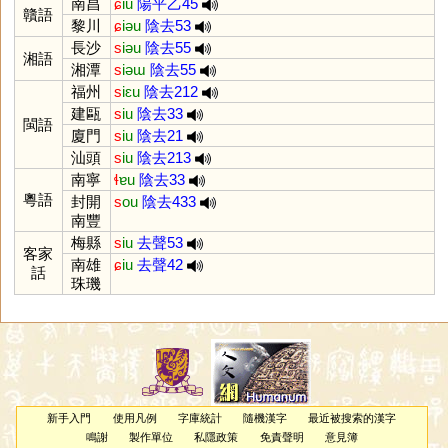
南昌
ɕ
iu
陽平乙45
贛語
黎川
ɕ
iəu
陰去53
長沙
s
iəu
陰去55
湘語
湘潭
s
iəɯ
陰去55
福州
s
iɛu
陰去212
建甌
s
iu
陰去33
閩語
廈門
s
iu
陰去21
汕頭
s
iu
陰去213
南寧
ɬ
ɐu
陰去33
粵語
封開
s
ou
陰去433
南豐
梅縣
s
iu
去聲53
客家
南雄
ɕ
iu
去聲42
話
珠璣
新手入門
使用凡例
字庫統計
隨機漢字
最近被搜索的漢字
鳴謝
製作單位
私隱政策
免責聲明
意見簿