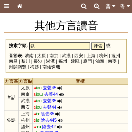
普
粵
其他方言讀音
搜索字頭:
或
音節表:
濟南
|
太原
|
南京
|
武漢
|
西安
|
上海
|
杭州
|
溫州
|
南昌
|
黎川
|
長沙
|
湘潭
|
福州
|
建甌
|
廈門
|
汕頭
|
南寧
|
封開南豐
|
梅縣
|
南雄珠璣
方言區
方言點
音標
太原
ɕ
iəu
去聲45
南京
s
iəɯ
去聲44
官話
武漢
ɕ
iəu
去聲35
西安
ɕ
iou
去聲44
上海
ɕ
iɤ
陰去35
吳語
杭州
ɕ
iø
陰去445
溫州
ɕ
ɤu
陰去42