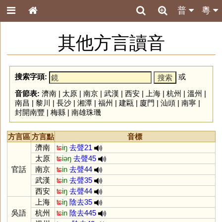
普
粵
其他方言讀音
搜索字頭:
或
音節表:
濟南
|
太原
|
南京
|
武漢
|
西安
|
上海
|
杭州
|
溫州
|
南昌
|
黎川
|
長沙
|
湘潭
|
福州
|
建甌
|
廈門
|
汕頭
|
南寧
|
封開南豐
|
梅縣
|
南雄珠璣
方言區
方言點
音標
濟南
ʨ
iŋ
去聲21
太原
ʨ
iəŋ
去聲45
官話
南京
ʨ
in
去聲44
武漢
ʨ
in
去聲35
西安
ʨ
iŋ
去聲44
上海
ʨ
iŋ
陰去35
吳語
杭州
ʨ
in
陰去445