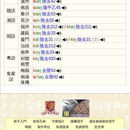
溫州
ʨ
aŋ
陰去42
南昌
ʨ
iɑŋ
陽平乙45
贛語
黎川
k
iaŋ
陰去53
湘語
長沙
ʨ
in
陰去55
福州
k
ɛiŋ
陰去212
/
k
iɑŋ
陰去212
建甌
k
iaŋ
陰去33
閩語
廈門
k
iã
陰去21
(白)
/
k
iŋ
陰去21
(文)
汕頭
k
iã
陰去213
南寧
k
ɛŋ
陰去33
粵語
封開
k
iŋ
陰去433
南豐
梅縣
k
iaŋ
去聲53
客家
南雄
ʨʰ
iaŋ
去聲42
話
珠璣
新手入門
使用凡例
字庫統計
隨機漢字
最近被搜索的漢字
鳴謝
製作單位
私隱政策
免責聲明
意見簿