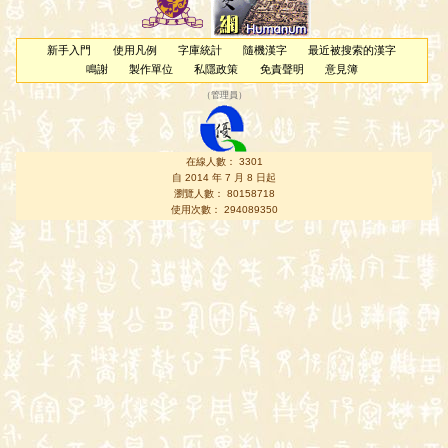
新手入門
使用凡例
字庫統計
隨機漢字
最近被搜索的漢字
鳴謝
製作單位
私隱政策
免責聲明
意見簿
（
管理員
）
在線人數： 3301
自 2014 年 7 月 8 日起
瀏覽人數： 80158718
使用次數： 294089350