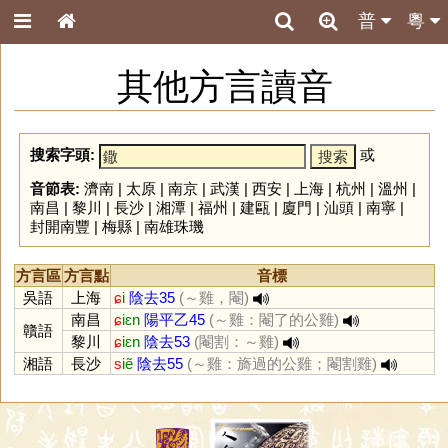
普
粵
其他方言讀音
搜索字頭:
或
音節表:
濟南
|
太原
|
南京
|
武漢
|
西安
|
上海
|
杭州
|
溫州
|
南昌
|
黎川
|
長沙
|
湘潭
|
福州
|
建甌
|
廈門
|
汕頭
|
南寧
|
封開南豐
|
梅縣
|
南雄珠璣
方言區
方言點
音標
吳語
上海
ɕ
i
陰去35
(～雞，閹)
南昌
ɕ
iɛn
陽平乙45
(～雞：閹了的公雞)
贛語
黎川
ɕ
iɛn
陰去53
(閹割：～雞)
湘語
長沙
s
iẽ
陰去55
(～雞：旖過的公雞；閹割雞)