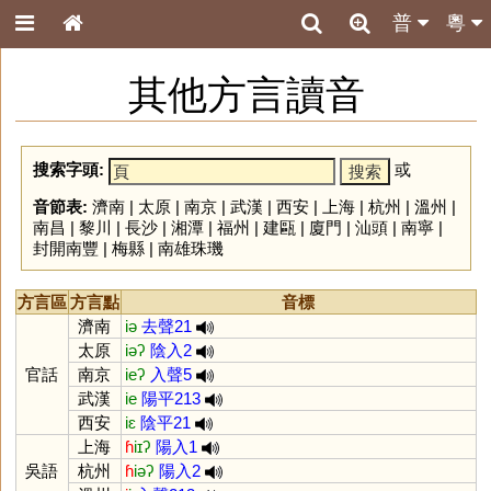
普
粵
其他方言讀音
搜索字頭:
或
音節表:
濟南
|
太原
|
南京
|
武漢
|
西安
|
上海
|
杭州
|
溫州
|
南昌
|
黎川
|
長沙
|
湘潭
|
福州
|
建甌
|
廈門
|
汕頭
|
南寧
|
封開南豐
|
梅縣
|
南雄珠璣
方言區
方言點
音標
濟南
iə
去聲21
太原
iəʔ
陰入2
官話
南京
ieʔ
入聲5
武漢
ie
陽平213
西安
iɛ
陰平21
上海
ɦ
iɪʔ
陽入1
吳語
杭州
ɦ
iəʔ
陽入2