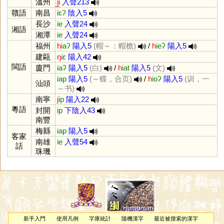
溫州
j̲
i
入聲213
贛語
南昌
iɛʔ
陰入5
長沙
ie
入聲24
湘語
湘潭
ie
入聲24
福州
h
iaʔ
陽入5
(帽～：帽檐)
/
h
ieʔ
陽入5
建甌
ŋ
iɛ
陽入42
閩語
廈門
iaʔ
陽入5
(白)
/
h
iat
陽入5
(文)
iap
陽入5
(～蝶，合页)
/
h
ioʔ
陽入5
(训，一
汕頭
～书)
南寧
j
ip
陽入22
粵語
封開
ip
下陰入43
南豐
梅縣
iap
陽入5
客家
南雄
ie
入聲54
話
珠璣
新手入門
使用凡例
字庫統計
隨機漢字
最近被搜索的漢字