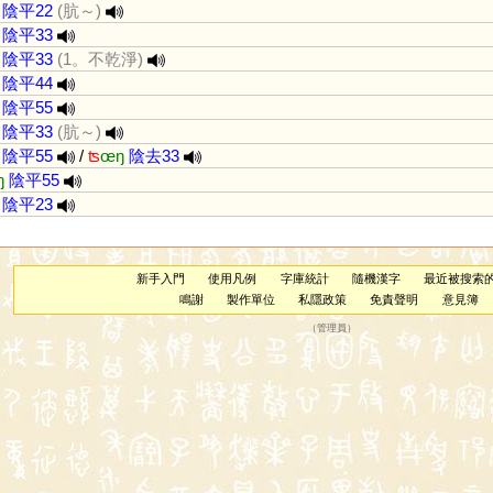
陰平22
(肮～)
陰平33
陰平33
(1。不乾淨)
陰平44
陰平55
陰平33
(肮～)
陰平55
/
ʦ
œŋ
陰去33
ŋ
陰平55
陰平23
新手入門
使用凡例
字庫統計
隨機漢字
最近被搜索
鳴謝
製作單位
私隱政策
免責聲明
意見簿
（
管理員
）