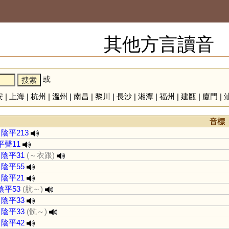
其他方言讀音
或
安
|
上海
|
杭州
|
溫州
|
南昌
|
黎川
|
長沙
|
湘潭
|
福州
|
建甌
|
廈門
|
音標
陰平213
平聲11
陰平31
(～衣跟)
陰平55
陰平21
陰平53
(肮～)
陰平33
陰平33
(骯～)
陰平42