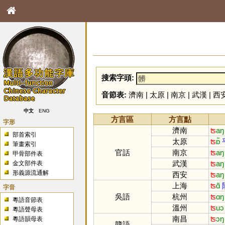
搜索字頭:
音節表:
濟南
|
太原
|
南京
|
武漢
|
西
中文
ENG
方言區
方言點
字形
濟南
ʦ
aŋ
部首索引
太原
ʦ
ɒ̃
筆畫索引
官話
南京
ʦ
aŋ
甲骨部件表
武漢
ʦ
aŋ
金文部件表
形義源流通解
西安
ʦ
aŋ
上海
ʦ
ɑ̃
字音
吳語
杭州
ʦ
ɑŋ
粵語音節表
溫州
ʦ
uɔ
粵語聲母表
南昌
ʦ
ɔŋ
粵語韻母表
贛語