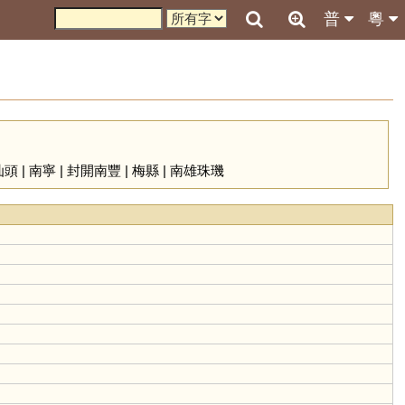
普
粵
汕頭
|
南寧
|
封開南豐
|
梅縣
|
南雄珠璣