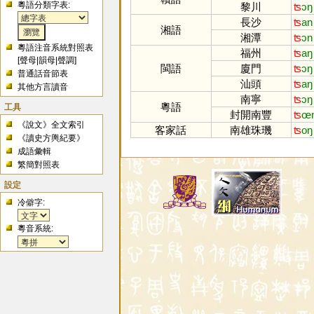
粵語分類字表:
黎川
ʦ
ɔŋ
長沙
ʦ
an
湘語
湘潭
ʦ
ɔn
粵語注音系統對照表
福州
ʦ
aŋ
[
聲母
|
韻母
|
聲調
]
閩語
廈門
ʦ
ɔŋ
普通話音節表
汕頭
ʦ
aŋ
其他方言讀音
南寧
ʦ
ɔŋ
粵語
工具
封開南豐
ʦ
œ
《說文》全文索引
客家話
南雄珠璣
ʦ
oŋ
《讀史方輿紀要》
成語彙輯
繁簡對照表
設定
冷僻字:
粵音系統: