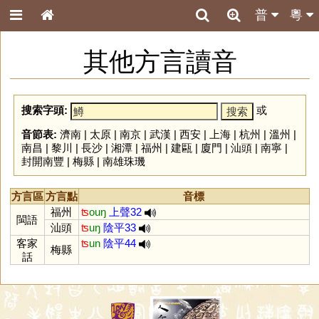
普
粵
其他方言讀音
搜索字頭:
或
音節表:
濟南
|
太原
|
南京
|
武漢
|
西安
|
上海
|
杭州
|
溫州
|
南昌
|
黎川
|
長沙
|
湘潭
|
福州
|
建甌
|
廈門
|
汕頭
|
南寧
|
封開南豐
|
梅縣
|
南雄珠璣
方言區
方言點
音標
福州
ʦ
ouŋ
上聲32
閩語
汕頭
ʦ
uŋ
陰平33
客家
ʦ
un
陰平44
梅縣
話