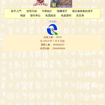
新手入門
使用凡例
字庫統計
隨機漢字
最近被搜索的漢字
鳴謝
製作單位
私隱政策
免責聲明
意見簿
（
管理員
）
在線人數： 2574
自 2014 年 7 月 8 日起
瀏覽人數： 80364207
使用次數： 294465864