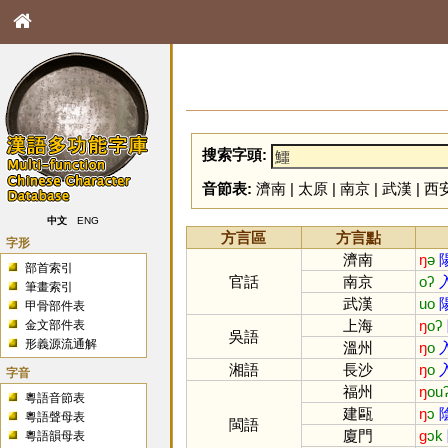
搜索字頭:
音節表:
濟南
|
太原
|
南京
|
武漢
|
西
中文
ENG
方言區
方言點
字形
濟南
ŋ
ə
部首索引
官話
南京
oʔ
筆畫索引
武漢
uo
甲骨部件表
上海
ŋ
oʔ
金文部件表
吳語
形義源流通解
溫州
ŋ
o
湘語
長沙
ŋ
o
字音
福州
ŋ
ou
粵語音節表
建甌
ŋ
ɔ
粵語聲母表
閩語
廈門
ɡ
ɔk
粵語韻母表