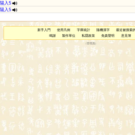
陽入5
陽入5
新手入門
使用凡例
字庫統計
隨機漢字
最近被搜索
鳴謝
製作單位
私隱政策
免責聲明
意見簿
（
管理員
）