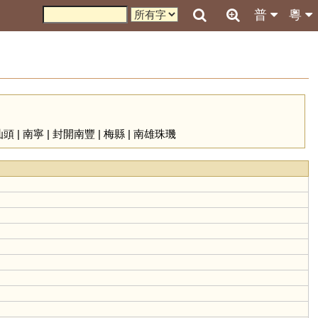
普
粵
汕頭
|
南寧
|
封開南豐
|
梅縣
|
南雄珠璣