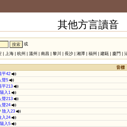
其他方言讀音
或
安
|
上海
|
杭州
|
溫州
|
南昌
|
黎川
|
長沙
|
湘潭
|
福州
|
建甌
|
廈門
|
音標
陽平42
入聲5
陽平213
陽入1
入聲213
入聲24
ʔ
陰入23
陰入24
陽入5