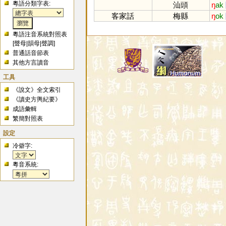
粵語分類字表:
汕頭
ŋ
ak
客家話
梅縣
ŋ
ok
粵語注音系統對照表
[
聲母
|
韻母
|
聲調
]
普通話音節表
其他方言讀音
工具
《說文》全文索引
《讀史方輿紀要》
成語彙輯
繁簡對照表
設定
冷僻字:
粵音系統: