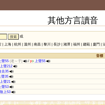
其他方言讀音
或
安
|
上海
|
杭州
|
溫州
|
南昌
|
黎川
|
長沙
|
湘潭
|
福州
|
建甌
|
廈門
|
音標
上聲55
(老～子)
/
p
ɔ
上聲55
上聲212
陰去35
上聲35
上聲21
上聲53
陰上53