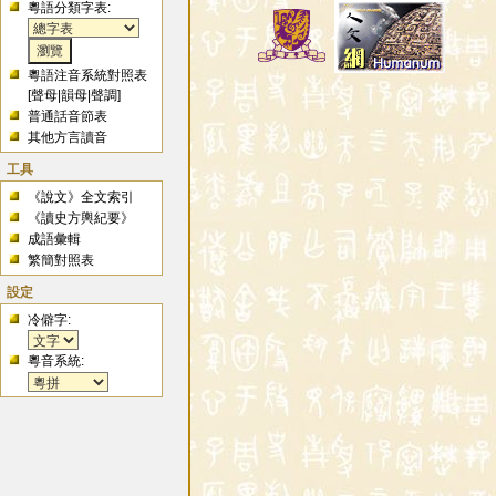
粵語分類字表:
粵語注音系統對照表
[
聲母
|
韻母
|
聲調
]
普通話音節表
其他方言讀音
工具
《說文》全文索引
《讀史方輿紀要》
成語彙輯
繁簡對照表
設定
冷僻字:
粵音系統: