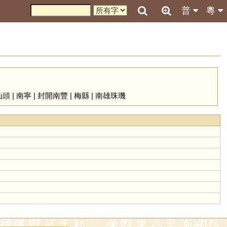
普
粵
汕頭
|
南寧
|
封開南豐
|
梅縣
|
南雄珠璣