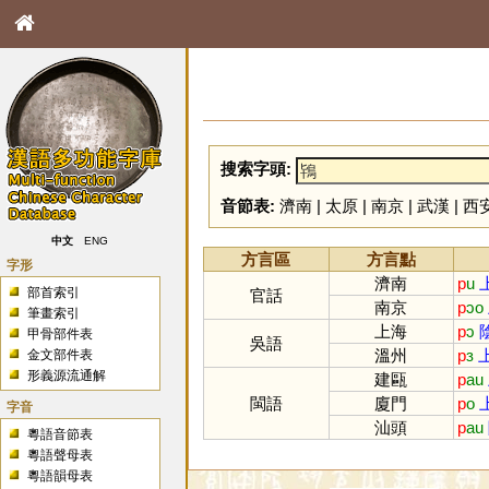
搜索字頭:
音節表:
濟南
|
太原
|
南京
|
武漢
|
西
中文
ENG
方言區
方言點
字形
濟南
p
u
部首索引
官話
南京
p
ɔo
筆畫索引
上海
p
ɔ
甲骨部件表
吳語
溫州
p
ɜ
金文部件表
形義源流通解
建甌
p
au
閩語
廈門
p
o
字音
汕頭
p
au
粵語音節表
粵語聲母表
粵語韻母表