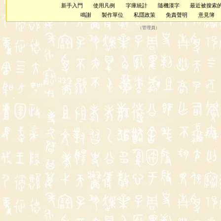
新手入門
使用凡例
字庫統計
隨機漢字
最近被搜索
鳴謝
製作單位
私隱政策
免責聲明
意見簿
（
管理員
）