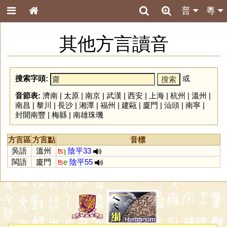
普
粵
其他方言讀音
搜索字頭:
或
音節表:
濟南
|
太原
|
南京
|
武漢
|
西安
|
上海
|
杭州
|
溫州
|
南昌
|
黎川
|
長沙
|
湘潭
|
福州
|
建甌
|
廈門
|
汕頭
|
南寧
|
封開南豐
|
梅縣
|
南雄珠璣
方言區
方言點
音標
吳語
溫州
ʦ
ɿ
陰平33
閩語
廈門
ʦ
e
陰平55