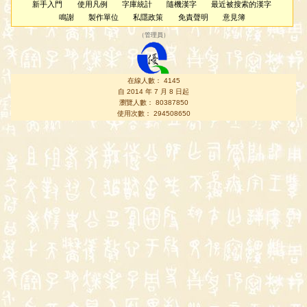
新手入門
使用凡例
字庫統計
隨機漢字
最近被搜索的漢字
鳴謝
製作單位
私隱政策
免責聲明
意見簿
（
管理員
）
在線人數： 4145
自 2014 年 7 月 8 日起
瀏覽人數： 80387850
使用次數： 294508650