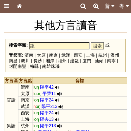
普
粵
其他方言讀音
搜索字頭:
或
音節表:
濟南
|
太原
|
南京
|
武漢
|
西安
|
上海
|
杭州
|
溫州
|
南昌
|
黎川
|
長沙
|
湘潭
|
福州
|
建甌
|
廈門
|
汕頭
|
南寧
|
封開南豐
|
梅縣
|
南雄珠璣
方言區
方言點
音標
濟南
l
uŋ
陽平42
太原
l
uəŋ
平聲11
官話
南京
l
oŋ
陽平24
武漢
n
oŋ
陽平213
西安
l
uŋ
陽平24
上海
l
oŋ
陽去13
吳語
杭州
l
oŋ
陽平213