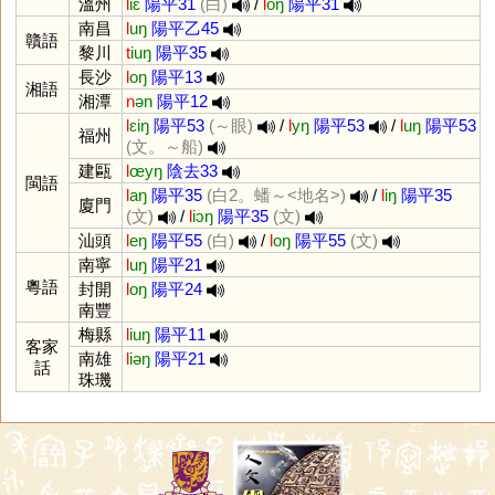
溫州
l
iɛ
陽平31
(白)
/
l
oŋ
陽平31
南昌
l
uŋ
陽平乙45
贛語
黎川
t
iuŋ
陽平35
長沙
l
oŋ
陽平13
湘語
湘潭
n
ən
陽平12
l
ɛiŋ
陽平53
(～眼)
/
l
yŋ
陽平53
/
l
uŋ
陽平53
福州
(文。～船)
建甌
l
œyŋ
陰去33
閩語
l
aŋ
陽平35
(白2。蟠～<地名>)
/
l
iŋ
陽平35
廈門
(文)
/
l
iɔŋ
陽平35
(文)
汕頭
l
eŋ
陽平55
(白)
/
l
oŋ
陽平55
(文)
南寧
l
uŋ
陽平21
粵語
封開
l
oŋ
陽平24
南豐
梅縣
l
iuŋ
陽平11
客家
南雄
l
iəŋ
陽平21
話
珠璣