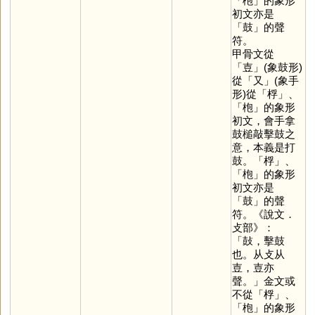
「
枹
」的象形
初文亦是
「
鼓
」的聲
符。
甲骨文從
「
壴
」(象鼓形)
從「
又
」(象手
形)從「
桴
」、
「
枹
」的象形
初文，會手拿
鼓槌敲擊鼓之
意，本義是打
鼓。「
桴
」、
「
枹
」的象形
初文亦是
「
鼓
」的聲
符。《說文．
攴部》：
「鼔，擊鼓
也。从攴从
壴，壴亦
聲。」金文或
不從「
桴
」、
「
枹
」的象形