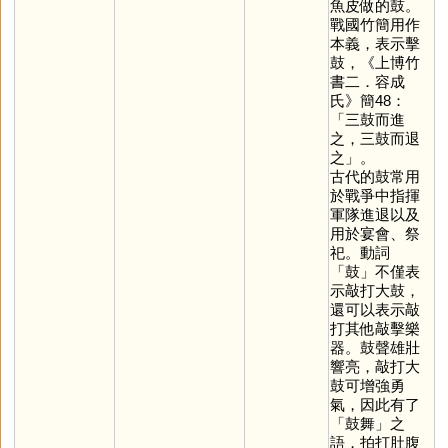
魚皮做的鼓。
戰國竹簡用作
本義，表示擊
鼓，《上博竹
書二．容成
氏》簡48：
「三鼓而進
之，三鼓而退
之」。
古代的鼓常用
於戰爭中指揮
軍隊進退以及
用於宴會、祭
祀。動詞
「
鼓
」不僅表
示敲打大鼓，
還可以表示敲
打其他敲擊樂
器。鼓聲雄壯
響亮，敲打大
鼓可增強勇
氣，因此有了
「鼓舞」之
語，拍打肚腹