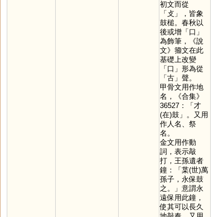
初文而從
「
攴
」，皆象
鼓槌。春秋以
後或增「
口
」
為飾筆，《說
文》籀文在此
基礎上改變
「
口
」形為從
「
古
」聲。
甲骨文用作地
名，《合集》
36527：「才
(在)鼓」。又用
作人名、祭
名。
金文用作動
詞，表示敲
打，王孫遺者
鐘：「枼(世)萬
孫子，永保鼓
之。」意謂永
遠保用此鐘，
使其可以長久
地敲奏。又用