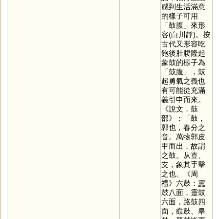
感到生活滿意
的樣子可用
「鼓腹」來形
容(白川靜)。按
古代又形容吃
飽後肚腹隆起
象鼓的樣子為
「鼓腹」，鼓
起勇氣之義也
有可能從充滿
義引申而來。
《說文．鼓
部》：「鼓，
郭也，春分之
音。萬物郭皮
甲而出，故謂
之鼓。从壴、
支，象其手擊
之也。《周
禮》六鼓：靁
鼓八面，靈鼓
六面，路鼓四
面，鼖鼓、皋