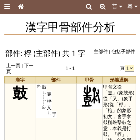
普
粵
漢字甲骨部件分析
部件: 桴 (主部件) 共 1 字
主部件
|
包括子部件
上一頁 | 下一
頁
1 - 1
頁
漢字
部件
甲骨
形義通解
甲骨文從
鼓
鼓
「
壴
」(象鼓形)
壴
從「
又
」(象手
桴
形)從「
桴
」、
又
「
枹
」的象形
手
初文，會手拿
鼓槌敲擊鼓之
意，本義是打
鼓。「
桴
」、