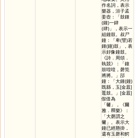
作名詞，表示
樂器，洹子孟
姜壺：「鼓鍾
(鐘)一銉
(肆)」，表示一
組鐘鼓。叔尸
鐘：「卑(譬)若
鍾(鐘)鼓」，表
示好像鐘鼓。
《詩．周頌．
執競》：「鐘
鼓喤喤，磬筦
將將。」郘
鐘：「大鍾(鐘)
既縣，玉[金囂]
鼉鼓。」[金囂]
假借為
「
毊
」，《爾
雅．釋樂》：
「大磬謂之
毊」。表示大
鐘已經懸掛，
還有玉磬和鰐