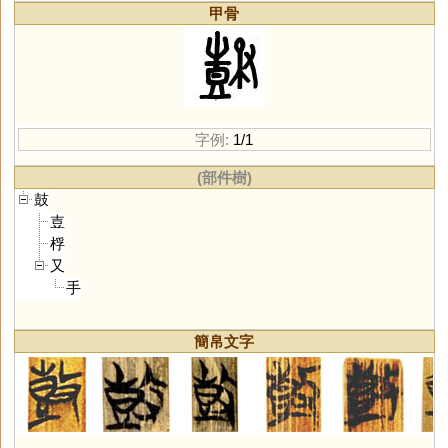
甲骨
字例:
1/1
(部件樹)
鼓
壴
桴
又
手
簡帛文字