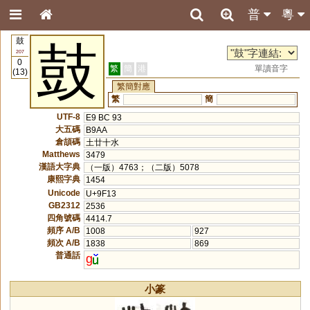
普
粵
鼓
鼓
207
0
繁
簡
港
單讀音字
(13)
繁簡對應
繁
簡
UTF-8
E9 BC 93
大五碼
B9AA
倉頡碼
土廿十水
Matthews
3479
漢語大字典
（一版）4763；（二版）5078
康熙字典
1454
Unicode
U+9F13
GB2312
2536
四角號碼
4414.7
頻序 A/B
1008
927
頻次 A/B
1838
869
普通話
g
小篆