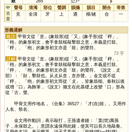
鼓
265
公戸
中
聲母
清濁
部位
聲調
韻攝
韻目
開合
等第
古
見
全清
牙
上
遇
模
/
姥
合
一
音
形義通解
略說:
甲骨文從「
壴
」(象鼓形)從「
又
」(象手形)從「
桴
」、
「
枹
」的象形初文，會手拿鼓槌敲擊鼓之意，本義是打鼓。
「
桴
」、「
枹
」的象形初文亦是「
鼓
」的聲符。
73 字
詳解:
甲骨文從「
壴
」(象鼓形)從「
又
」(象手形)從「
桴
」、
「
枹
」的象形初文，會手拿鼓槌敲擊鼓之意，本義是打鼓。
「
桴
」、「
枹
」的象形初文亦是「
鼓
」的聲符。《說文．攴
部》：「鼔，擊鼓也。从攴从壴，壴亦聲。」金文或不從
「
桴
」、「
枹
」的象形初文而從「
攴
」，皆象鼓槌。春秋以後
或增「
口
」為飾筆，《說文》籀文在此基礎上改變「
口
」形為
從「
古
」聲。
甲骨文用作地名，《合集》36527：「才(在)鼓」。又用作
人名、祭名。
金文用作動詞，表示敲打，王孫遺者鐘：「枼(世)萬孫
子，永保鼓之。」意謂永遠保用此鐘，使其可以長久地敲奏。
又用作名詞，表示樂器，洹子孟姜壺：「鼓鍾(鐘)一銉(肆)」，