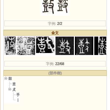
字例:
2/2
金文
字例:
22/68
(部件樹)
鼓
壴
攴
手
丨