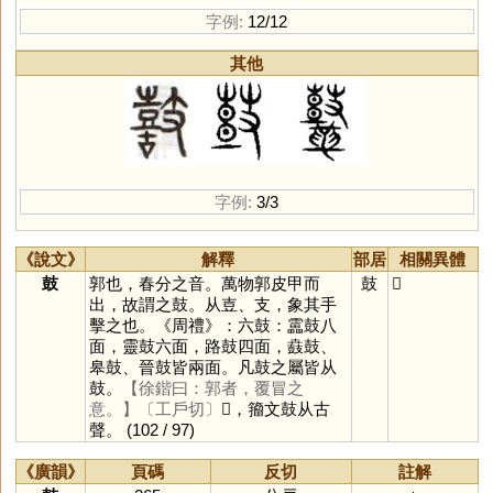
字例:
12/12
其他
字例:
3/3
《說文》
解釋
部居
相關異體
鼓
郭也，春分之音。萬物郭皮甲而
鼓
𪔐
出，故謂之鼓。从壴、支，象其手
擊之也。《周禮》：六鼓：靁鼓八
面，靈鼓六面，路鼓四面，鼖鼓、
皋鼓、晉鼓皆兩面。凡鼓之屬皆从
鼓。
【徐鍇曰：郭者，覆冒之
意。】
〔工戶切〕
𪔐，籀文鼓从古
聲。
(102 / 97)
《廣韻》
頁碼
反切
註解