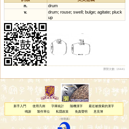
n.
drum
v.
drum
;
rouse
;
swell
;
bulge
;
agitate
;
pluck
up
瀏覽次數: 16441
新手入門
使用凡例
字庫統計
隨機漢字
最近被搜索的漢字
鳴謝
製作單位
私隱政策
免責聲明
意見簿
（
管理員
）