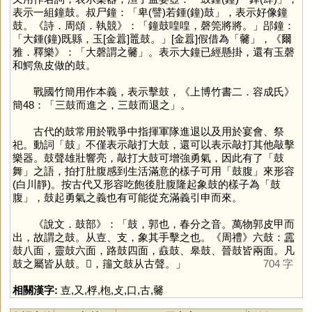
表示一組鐘鼓。叔尸鐘：「卑(譬)若鍾(鐘)鼓」，表示好像鐘
鼓。《詩．周頌．執競》：「鐘鼓喤喤，磬筦將將。」郘鐘：
「大鍾(鐘)既縣，玉[金囂]鼉鼓。」[金囂]假借為「
毊
」，《爾
雅．釋樂》：「大磬謂之毊」。表示大鐘已經懸掛，還有玉磬
和鰐魚皮做的鼓。
戰國竹簡用作本義，表示擊鼓，《上博竹書二．容成氏》
簡48：「三鼓而進之，三鼓而退之」。
古代的鼓常用於戰爭中指揮軍隊進退以及用於宴會、祭
祀。動詞「
鼓
」不僅表示敲打大鼓，還可以表示敲打其他敲擊
樂器。鼓聲雄壯響亮，敲打大鼓可增強勇氣，因此有了「鼓
舞」之語，拍打肚腹感到生活滿意的樣子可用「鼓腹」來形容
(白川靜)。按古代又形容吃飽後肚腹隆起象鼓的樣子為「鼓
腹」，鼓起勇氣之義也有可能從充滿義引申而來。
《說文．鼓部》：「鼓，郭也，春分之音。萬物郭皮甲而
出，故謂之鼓。从壴、支，象其手擊之也。《周禮》六鼓：靁
鼓八面，靈鼓六面，路鼓四面，鼖鼓、皋鼓、晉鼓皆兩面。凡
鼓之屬皆从鼓。𪔐，籒文鼓从古聲。」
704 字
相關漢字:
壴
,
又
,
桴
,
枹
,
攴
,
口
,
古
,
毊