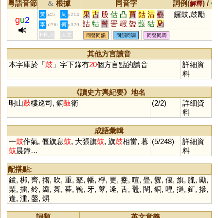
粵語音節
根據
同音字
詞例(
) /
&
解釋
備
果
古
股
估
凸
賈
鈷
沽
蠱
鑼鼓,鼓勵
黃
周
p45
p214
g
u
2
詁
牯
瞽
罟
嘏
䀇
薣
狜
夃
李
何
p296
p329
盬
蛌
臌
羖
HKLS
人文
同聲同韻
同韻同調
同聲同調
其他方言讀音
本字庫於「
鼓
」字下錄有
20
個方言點的讀音
詳細資
料
《讀史方輿紀要》地名
明山
鼓
樓巡司, 銅
鼓
衛
(2/2)
詳細資
料
成語彙輯
一
鼓
作氣, 偃旗息
鼓
, 大張旗
鼓
, 旗
鼓
相當, 暮
(5/248)
詳細資
鼓
晨鐘…
料
配搭點:
鈸
,
梆
,
齊
,
撦
,
吹
,
重
,
鼕
,
幡
,
桴
,
更
,
櫜
,
喧
,
舋
,
釁
,
偃
,
旗
,
臘
,
勵
,
梨
,
擂
,
鈴
,
鑼
,
舞
,
暮
,
鞔
,
牙
,
鼙
,
逄
,
舌
,
鼉
,
闛
,
銅
,
喤
,
撾
,
鉦
,
摻
,
逢
,
湩
,
鏧
,
焺
詞類
英文意義