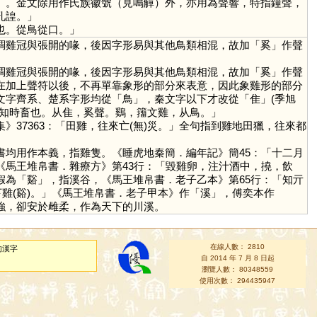
）。金文除用作氏族徽號（見鳴觶）外，亦用為聲響，特指鐘聲，
孔諻。」
也。從鳥從口。」
調雞冠與張開的喙，後因字形易與其他鳥類相混，故加「
奚
」作聲
調雞冠與張開的喙，後因字形易與其他鳥類相混，故加「
奚
」作聲
在加上聲符以後，不再單靠象形的部分來表意，因此象雞形的部分
文字齊系、楚系字形均從「
鳥
」，秦文字以下才改從「
隹
」(季旭
，知時畜也。从隹，奚聲。鷄，籒文雞，从鳥。」
》37363：「田雞，往來亡(無)災。」全句指到雞地田獵，往來都
書均用作本義，指雞隻。《睡虎地秦簡．編年記》簡45：「十二月
《馬王堆帛書．雜療方》第43行：「毀雞卵，注汁酒中，撓，飲
假為「
谿
」，指溪谷，《馬王堆帛書．老子乙本》第65行：「知亓
下雞(谿)。」《馬王堆帛書．老子甲本》作「
溪
」，傅奕本作
強，卻安於雌柔，作為天下的川溪。
在線人數： 2810
的漢字
自 2014 年 7 月 8 日起
瀏覽人數： 80348559
使用次數： 294435947