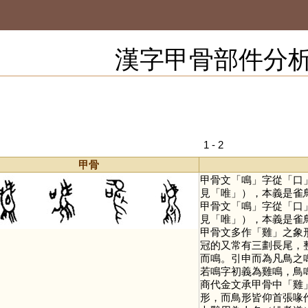
漢字甲骨部件分
1 - 2
甲骨
甲骨文「
鳴
」字從「
口
見「
唯
」），本義是雀
甲骨文「
鳴
」字從「
口
見「
唯
」），本義是雀
甲骨文多作「
雞
」之象
冠的又常有三劃長尾，
而鳴。引申而為凡鳥之
若鳴字初義為雞鳴，鳥
商代金文承甲骨中「
雞
形，而鳥形皆仰首張喙