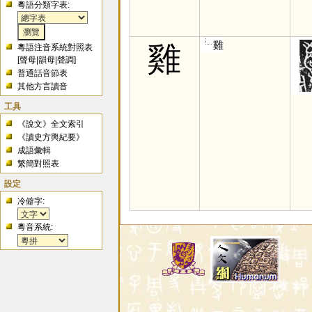
粵語分類字表:
雞
雞
粵語注音系統對照表
[
聲母
|
韻母
|
聲調
]
普通話音節表
其他方言讀音
工具
《說文》全文索引
《讀史方輿紀要》
成語彙輯
繁簡對照表
設定
冷僻字:
粵音系統: