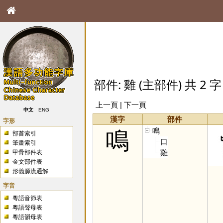
部件: 雞 (主部件) 共 2 字
上一頁 | 下一頁
中文
ENG
漢字
部件
字形
鳴
鳴
部首索引
口
筆畫索引
雞
甲骨部件表
金文部件表
形義源流通解
字音
粵語音節表
粵語聲母表
粵語韻母表