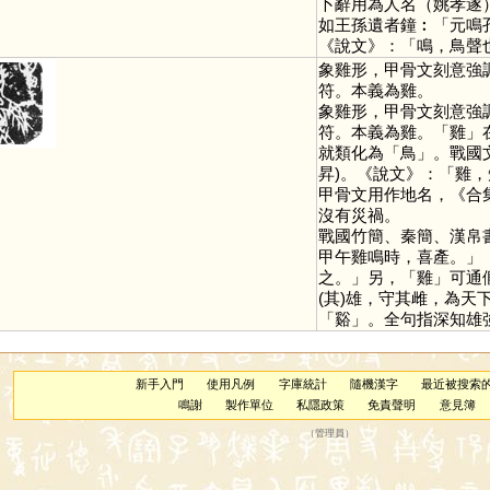
卜辭用為人名（姚孝遂
如王孫遺者鐘︰「元鳴
《說文》：「鳴，鳥聲
象雞形，甲骨文刻意強
符。本義為雞。
象雞形，甲骨文刻意強
符。本義為雞。「
雞
」
就類化為「
鳥
」。戰國
昇)。《說文》：「雞
甲骨文用作地名，《合集
沒有災禍。
戰國竹簡、秦簡、漢帛
甲午雞鳴時，喜產。」
之。」另，「
雞
」可通
(其)雄，守其雌，為天
「
谿
」。全句指深知雄
新手入門
使用凡例
字庫統計
隨機漢字
最近被搜索
鳴謝
製作單位
私隱政策
免責聲明
意見簿
（
管理員
）