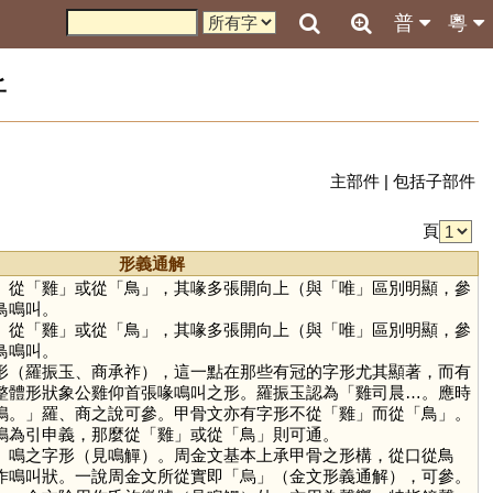
普
粵
析
主部件
|
包括子部件
頁
形義通解
」從「
雞
」或從「
鳥
」，其喙多張開向上（與「
唯
」區別明顯，參
鳥鳴叫。
」從「
雞
」或從「
鳥
」，其喙多張開向上（與「
唯
」區別明顯，參
鳥鳴叫。
形（羅振玉、商承祚），這一點在那些有冠的字形尤其顯著，而有
整體形狀象公雞仰首張喙鳴叫之形。羅振玉認為「雞司晨…。應時
鳴。」羅、商之說可參。甲骨文亦有字形不從「
雞
」而從「
鳥
」。
鳴為引申義，那麼從「
雞
」或從「
鳥
」則可通。
」鳴之字形（見鳴觶）。周金文基本上承甲骨之形構，從口從鳥
作鳴叫狀。一說周金文所從實即「
烏
」（金文形義通解），可參。