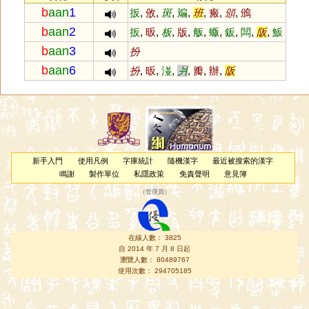
b
aan
1
扳
,
攽
,
斑
,
斒
,
班
,
瘢
,
頒
,
鳻
b
aan
2
扳
,
昄
,
板
,
版
,
舨
,
蝂
,
鈑
,
闆
,
阪
,
魬
b
aan
3
扮
b
aan
6
扮
,
昄
,
湴
,
爿
,
瓣
,
辦
,
阪
新手入門
使用凡例
字庫統計
隨機漢字
最近被搜索的漢字
鳴謝
製作單位
私隱政策
免責聲明
意見簿
（
管理員
）
在線人數： 3825
自 2014 年 7 月 8 日起
瀏覽人數： 80489767
使用次數： 294705185