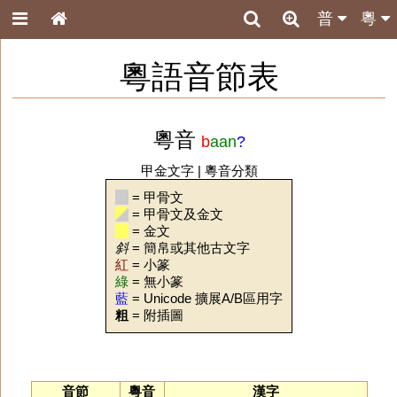
普
粵
粵語音節表
粵音
b
aan
?
甲金文字
|
粵音分類
= 甲骨文
= 甲骨文及金文
= 金文
斜
= 簡帛或其他古文字
紅
= 小篆
綠
= 無小篆
藍
= Unicode 擴展A/B區用字
粗
= 附插圖
音節
粵音
漢字