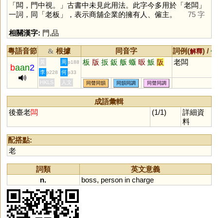
「闆，門中視。」古書中未見此用法。此字今多用於「老闆」
一詞，同「老板」，表示商舖企業的擁有人、僱主。
75 字
相關漢字:
門
,
品
粵語音節
根據
同音字
詞例(
) /
&
解釋
備
板
版
扳
鈑
舨
蝂
昄
魬
阪
老闆
黃
周
p188
b
aan
2
李
何
p228
p33
HKLS
人文
同聲同韻
同韻同調
同聲同調
成語彙輯
後臺老
闆
(1/1)
詳細資
料
配搭點:
老
詞類
英文意義
n.
boss
,
person
in
charge