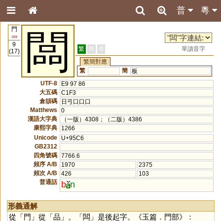
普
粵
門
闆
169
9
繁
簡
港
單讀音字
(17)
繁簡對應
繁
簡
板
UTF-8
E9 97 86
大五碼
C1F3
倉頡碼
日弓口口口
Matthews
0
漢語大字典
（一版）4308；（二版）4386
康熙字典
1266
Unicode
U+95C6
GB2312
四角號碼
7766.6
頻序 A/B
1970
2375
頻次 A/B
426
103
普通話
b
n
形義通解
從「
門
」從「
品
」。「
闆
」是後起字。《玉篇．門部》：