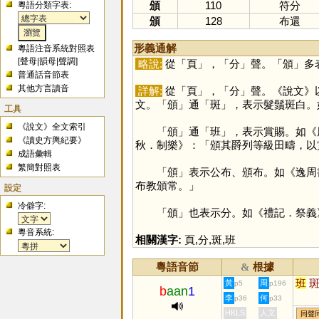
頒
110
符分
粵語分類字表:
頒
128
布還
形義通解
粵語注音系統對照表
[
聲母
|
韻母
|
聲調
]
略說:
從「
頁
」，「
分
」聲。「
頒
」多
普通話音節表
其他方言讀音
詳解:
從「
頁
」，「
分
」聲。《說文》
文。「
頒
」通「
斑
」，表示髮鬚斑白。
工具
《說文》全文索引
「
頒
」通「
班
」，表示賞賜。如《
《讀史方輿紀要》
秋．制樂》：「頒其爵列等級田疇，以
成語彙輯
繁簡對照表
「
頒
」表示公布、頒布。如《逸周
布教頒常。」
設定
冷僻字:
「
頒
」也表示分。如《禮記．祭義
粵音系統:
相關漢字:
頁
,
分
,
斑
,
班
粵語音節
根據
&
班
黃
周
p5
p196
b
aan
1
李
何
p36
p33
HKLS
人文
同聲