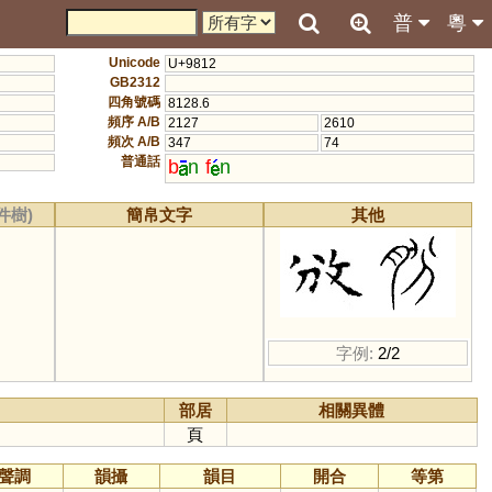
普
粵
Unicode
U+9812
GB2312
四角號碼
8128.6
頻序 A/B
2127
2610
頻次 A/B
347
74
普通話
b
n
f
n
件樹)
簡帛文字
其他
字例:
2/2
部居
相關異體
頁
聲調
韻攝
韻目
開合
等第