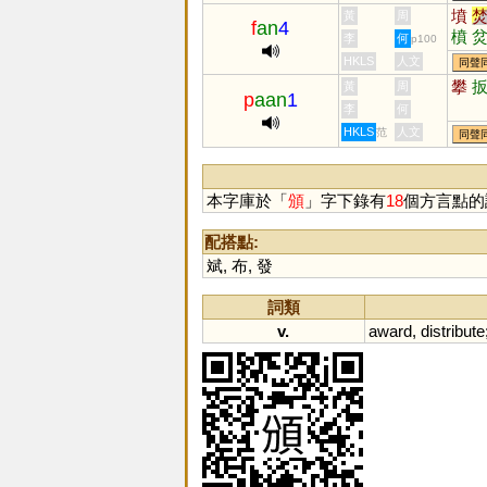
墳
黃
周
f
an
4
橨
李
何
p100
羵
HKLS
人文
同聲
攀
黃
周
p
aan
1
李
何
HKLS
人文
范
同聲
本字庫於「
頒
」字下錄有
18
個方言點的
配搭點:
斌
,
布
,
發
詞類
v.
award
,
distribute