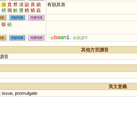
焚
汾
賁
棼
濆
鼢
蕡
鐼
有頒其首
炃
梤
鳻
魵
黂
轒
豶
鼖
幩
蒶
蚡
羒
枌
妢
同韻
同韻同調
同聲同調
扳
眅
砏
b
aan
1
「頒
」的異讀字
同韻
同韻同調
同聲同調
其他方言讀音
讀音
英文意義
;
issue
,
promulgate