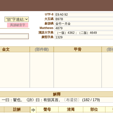
UTF-8
E9 A0 92
大五碼
B97B
倉頡碼
金竹一月金
異讀破音字
Matthews
4879
漢語大字典
（一版）4362；（二版）4649
康熙字典
1329
金文
(部件樹)
甲骨
(部
解釋
。一曰：鬢也。《詩》曰：有頒其首。
〔布還切〕
(182 / 179)
註解
聲母
清濁
部位
中