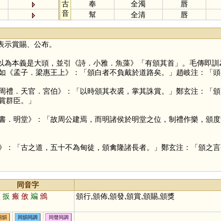
古
奉
全濁
唇
音
幫
全清
唇
表示賞賜、公布。
以為本義是大頭，並引《詩．小雅．魚藻》「有頒其首」。毛傳即訓
如《孟子．梁惠王上》：「頒白者不負戴於道路矣。」趙岐注：「頭
周禮．天官．宮伯》：「以時頒其衣裘，掌其誅賞。」鄭玄注：「頒
賞群臣。」
書．明堂》：「故周公建焉，而明諸侯於明堂之位，制禮作樂，頒度
》：「古之道，五十不為甸徒，頒禽隆諸長者。」鄭玄注：「頒之言
同音字
斑
扳
瘢
攽
斒
鳻
頒行,頒佈,頒發,頒賞,頒賜,頒獎
同韻
同韻同調
同聲同調