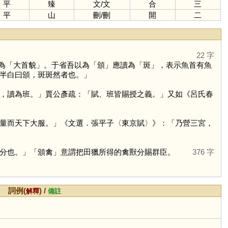
平
臻
文
/
文
合
三
平
山
刪
/
刪
開
二
22 字
為「大首貌」。于省吾以為「
頒
」應讀為「
斑
」，表示魚首有魚
半白曰頒，斑斑然者也。」
，讀為班。」賈公彥疏：「賦、班皆賜授之義。」又如《呂氏春
量而天下大服。」《文選．張平子〈東京賦〉》：「乃營三宮，
分也。」「頒禽」意謂把田獵所得的禽獸分賜群臣。
376 字
詞例(
) /
解釋
備註