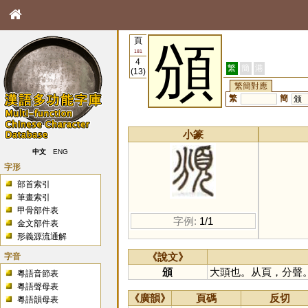
頁
頒
181
4
繁
簡
港
(13)
繁簡對應
繁
簡
颁
小篆
中文
ENG
字形
部首索引
筆畫索引
甲骨部件表
字例:
1/1
金文部件表
形義源流通解
字音
《說文》
頒
大頭也。从頁，分聲
粵語音節表
粵語聲母表
《廣韻》
頁碼
反切
粵語韻母表