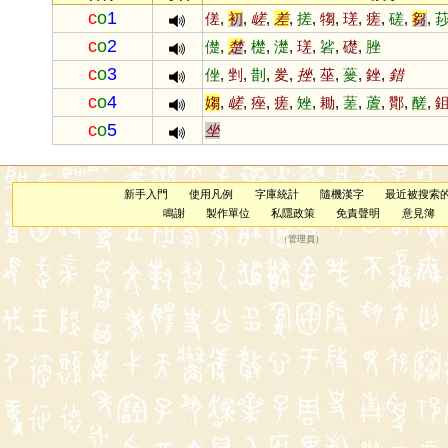
c
o
1
傞
,
初
,
嵯
,
差
,
搓
,
犓
,
瑳
,
瘥
,
磋
,
芻
,
c
o
2
儊
,
楚
,
檚
,
濋
,
瑳
,
硰
,
礎
,
脞
c
o
3
侳
,
剉
,
剒
,
夎
,
挫
,
莝
,
蓌
,
銼
,
錯
c
o
4
媰
,
嵯
,
痤
,
瘥
,
矬
,
耡
,
蒫
,
蔖
,
酇
,
醝
,
c
o
5
坐
新手入門
使用凡例
字庫統計
隨機漢字
最近被搜索
鳴謝
製作單位
私隱政策
免責聲明
意見簿
（
管理員
）