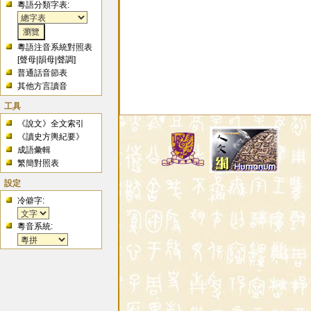
粵語分類字表:
粵語注音系統對照表
[
聲母
|
韻母
|
聲調
]
普通話音節表
其他方言讀音
工具
《說文》全文索引
《讀史方輿紀要》
成語彙輯
繁簡對照表
設定
冷僻字:
粵音系統: