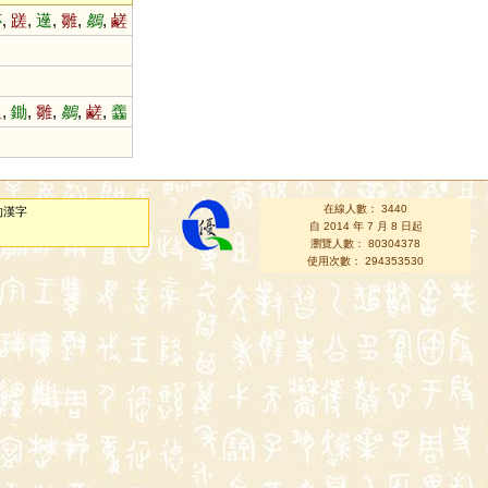
莏
,
蹉
,
遳
,
雛
,
鶵
,
鹺
鉏
,
鋤
,
雛
,
鶵
,
鹺
,
齹
在線人數： 3440
的漢字
自 2014 年 7 月 8 日起
瀏覽人數： 80304378
使用次數： 294353530