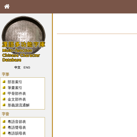
中文
ENG
字形
部首索引
筆畫索引
甲骨部件表
金文部件表
形義源流通解
字音
粵語音節表
粵語聲母表
粵語韻母表