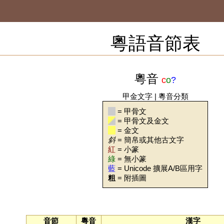
粵語音節表
粵音
c
o
?
甲金文字
|
粵音分類
= 甲骨文
= 甲骨文及金文
= 金文
斜
= 簡帛或其他古文字
紅
= 小篆
綠
= 無小篆
藍
= Unicode 擴展A/B區用字
粗
= 附插圖
音節
粵音
漢字