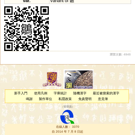
var.
variant
of
雛
瀏覽次數: 4946
新手入門
使用凡例
字庫統計
隨機漢字
最近被搜索的漢字
鳴謝
製作單位
私隱政策
免責聲明
意見簿
（
管理員
）
在線人數： 3370
自 2014 年 7 月 8 日起