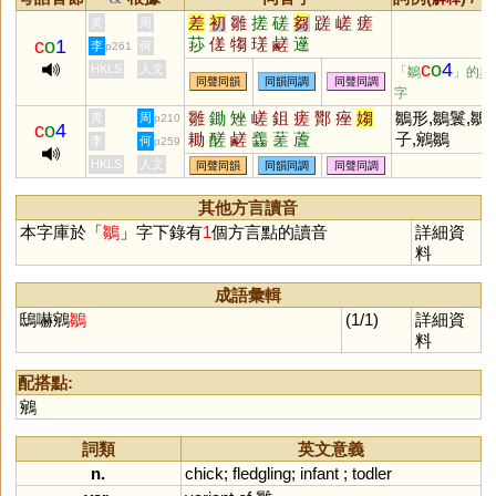
差
初
雛
搓
磋
芻
蹉
嵯
瘥
黃
周
莏
傞
犓
瑳
鹺
遳
c
o
1
李
何
p261
c
o
4
HKLS
人文
「鶵
」的異
同聲同韻
同韻同調
同聲同調
字
雛
鋤
矬
嵯
鉏
瘥
酇
痤
媰
鶵形,鶵鬟,鶵
黃
周
p210
c
o
4
耡
醝
鹺
齹
蒫
蔖
子,鵷鶵
李
何
p259
HKLS
人文
同聲同韻
同韻同調
同聲同調
其他方言讀音
本字庫於「
鶵
」字下錄有
1
個方言點的讀音
詳細資
料
成語彙輯
鴟嚇鵷
鶵
(1/1)
詳細資
料
配搭點:
鵷
詞類
英文意義
n.
chick
;
fledgling
;
infant
;
todler