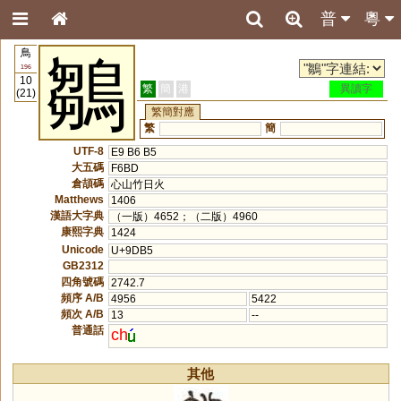
普
粵
鳥
鶵
196
10
繁
簡
港
異讀字
(21)
繁簡對應
繁
簡
UTF-8
E9 B6 B5
大五碼
F6BD
倉頡碼
心山竹日火
Matthews
1406
漢語大字典
（一版）4652；（二版）4960
康熙字典
1424
Unicode
U+9DB5
GB2312
四角號碼
2742.7
頻序 A/B
4956
5422
頻次 A/B
13
--
普通話
ch
其他