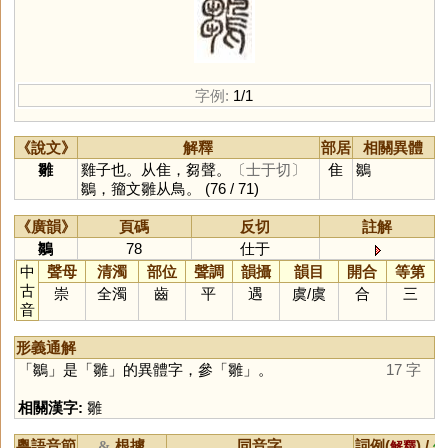
字例:
1/1
《說文》
解釋
部居
相關異體
雛
雞子也。从隹，芻聲。
〔士于切〕
隹
鶵
鶵，籀文雛从鳥。
(76 / 71)
《廣韻》
頁碼
反切
註解
鶵
78
仕于
中
聲母
清濁
部位
聲調
韻攝
韻目
開合
等第
古
崇
全濁
齒
平
遇
虞
/
虞
合
三
音
形義通解
「
鶵
」是「
雛
」的異體字，參「
雛
」。
17 字
相關漢字:
雛
粵語音節
根據
同音字
詞例(
) /
&
解釋
備