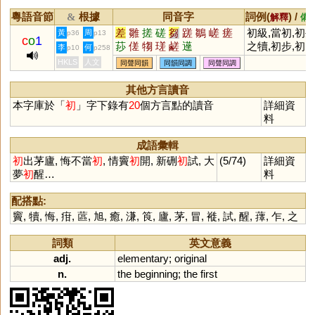
粵語音節
根據
同音字
詞例(
) /
&
解釋
備
差
雛
搓
磋
芻
蹉
鶵
嵯
瘥
初級,當初,初
黃
周
p36
p13
c
o
1
莏
傞
犓
瑳
鹺
遳
之犢,初步,初
李
何
p10
p258
選,初期,初審,
HKLS
人文
同聲同韻
同韻同調
同聲同調
初賽,初一,初
衷,初犯,初中,
其他方言讀音
初時,初學者,
本字庫於「
初
」字下錄有
20
個方言點的讀音
詳細資
稿,初試啼聲,
料
階,初戀,初夏,
初學,初冬,初
成語彙輯
診,初等,初版,
初
出茅廬, 悔不當
初
, 情竇
初
開, 新硎
初
試, 大
(5/74)
詳細資
初旬,初春,初
夢
初
醒…
料
更,初度
配搭點:
竇
,
犢
,
悔
,
疳
,
蓲
,
旭
,
癒
,
溓
,
筤
,
廬
,
茅
,
冒
,
褷
,
試
,
醒
,
蘀
,
乍
,
之
詞類
英文意義
adj.
elementary
;
original
n.
the
beginning
;
the
first