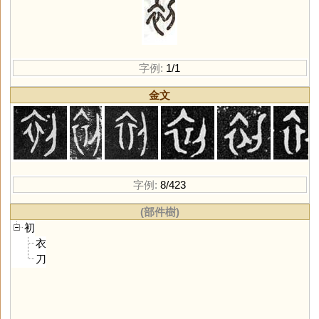
字例:
1/1
金文
字例:
8/423
(部件樹)
初
衣
刀