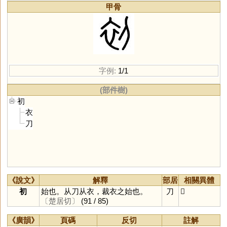
甲骨
字例:
1/1
(部件樹)
初
衣
刀
《說文》
解釋
部居
相關異體
初
始也。从刀从衣，裁衣之始也。
刀
𠜆
〔楚居切〕
(91 / 85)
《廣韻》
頁碼
反切
註解