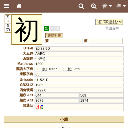
普
粵
刀
初
18
5
繁
簡
港
單讀音字
(7)
繁簡對應
繁
簡
UTF-8
E5 88 9D
大五碼
AAEC
倉頡碼
中尸竹
Matthews
1390
漢語大字典
（一版）0327；（二版）359
康熙字典
65
Unicode
U+521D
GB2312
1985
四角號碼
3722.0
頻序 A/B
644
569
頻次 A/B
3679
1874
普通話
ch
小篆