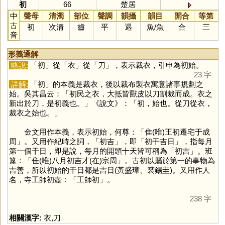
初
66
楚居
中
聲母
清濁
部位
聲調
韻攝
韻目
開合
等第
古
初
次清
齒
平
遇
魚
/
魚
合
三
音
形義通解
略說:
「
初
」從「
衣
」從「
刀
」，表示裁衣，引申為初始。
23 字
詳解:
「
初
」的本義是裁衣，後以裁布製衣寓意諸事規劃之
始。吳其昌云：「初民之衣，大抵皆獸皮以刀割裁而成。衣之
新出於刀，是初義也。」《說文》：「初，始也。從刀從衣，
裁衣之始也。」
金文用作本義，表示初始，何尊：「隹(唯)王初遷宅于成
周」。又用作紀時之詞，「初吉」，即「初干吉日」，指每月
第一個干日，即是說，每月的開頭十天皆可稱為「初吉」。班
簋：「隹(唯)八月初吉才(在)宗周」。古初以屬於第一的事物為
吉善，所以初始的干日都是吉日(黃盛璋、裘錫圭)。又用作人
名，寺工師初壺：「工師初」。
238 字
相關漢字:
衣
,
刀