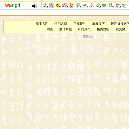
w
ang
4
吰
,
宏
,
宖
,
嶸
,
弘
,
彋
,
汯
,
泓
,
浤
,
竑
,
竤
,
紘
,
翃
,
新手入門
使用凡例
字庫統計
隨機漢字
最近被搜索
鳴謝
製作單位
私隱政策
免責聲明
意見簿
（
管理員
）