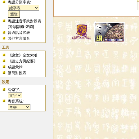
粵語分類字表:
粵語注音系統對照表
[
聲母
|
韻母
|
聲調
]
普通話音節表
其他方言讀音
工具
《說文》全文索引
《讀史方輿紀要》
成語彙輯
繁簡對照表
設定
冷僻字:
粵音系統: