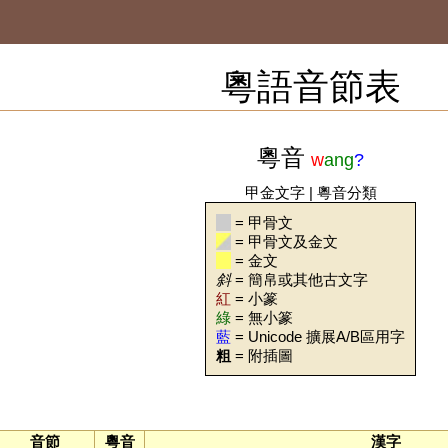
粵語音節表
粵音
w
ang
?
甲金文字
|
粵音分類
= 甲骨文
= 甲骨文及金文
= 金文
斜
= 簡帛或其他古文字
紅
= 小篆
綠
= 無小篆
藍
= Unicode 擴展A/B區用字
粗
= 附插圖
音節
粵音
漢字