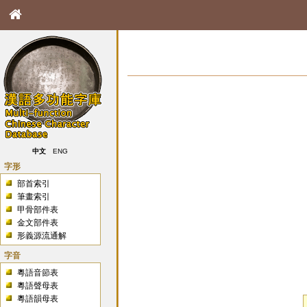
中文
ENG
字形
部首索引
筆畫索引
甲骨部件表
金文部件表
形義源流通解
字音
粵語音節表
粵語聲母表
粵語韻母表