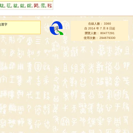
耾
,
苰
,
谹
,
鈜
,
鋐
,
閎
,
霐
,
鞃
在線人數： 3360
的漢字
自 2014 年 7 月 8 日起
瀏覽人數： 80477291
使用次數： 294679330