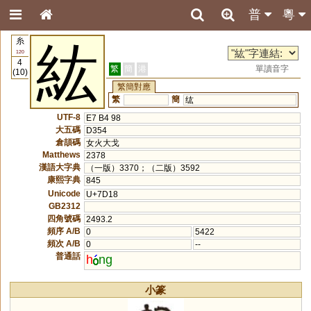
普
粵
糸
紘
120
4
繁
簡
港
單讀音字
(10)
繁簡對應
繁
簡
纮
UTF-8
E7 B4 98
大五碼
D354
倉頡碼
女火大戈
Matthews
2378
漢語大字典
（一版）3370；（二版）3592
康熙字典
845
Unicode
U+7D18
GB2312
四角號碼
2493.2
頻序 A/B
0
5422
頻次 A/B
0
--
普通話
h
ng
小篆