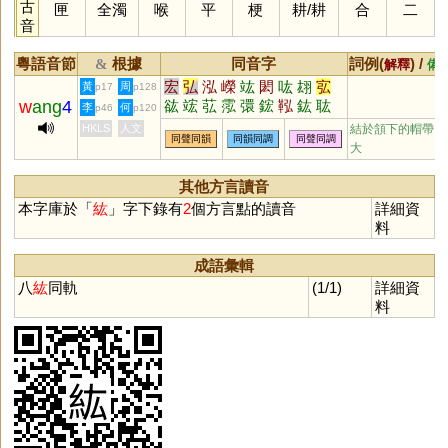
古
匣
全濁
喉
平
梗
耕
/
耕
合
二
音
粵語音節
根據
同音字
詞例(
) /
&
解釋
備
宏
弘
泓
嶸
竑
閎
吰
翃
宖
黃
周
p17
p128
w
ang
4
谹
竤
苰
霐
彋
鋐
鞃
鈜
耾
李
何
p46
p120
浤
汯
HKLS
人文
結於頷下的帽帶;
同聲同韻
同韻同調
同聲同調
大
其他方言讀音
本字庫於「
紘
」字下錄有
2
個方言點的讀音
詳細資
料
成語彙輯
八
紘
同軌
(1/1)
詳細資
料