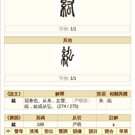
字例:
1/1
其他
字例:
1/1
《說文》
解釋
部居
相關異體
紘
冠卷也。从糸，厷聲。
〔戶萌切〕
糸
紭
紭，紘或从弘。
(274 / 275)
《廣韻》
頁碼
反切
註解
紘
188
戸萌
中
聲母
清濁
部位
聲調
韻攝
韻目
開合
等第