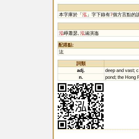
本字庫於「
泓
」字下錄有
7
個方言點的
泓
崢蕭瑟,
泓
涵演迤
配搭點:
汯
詞類
adj.
deep
and
vast
;
c
n.
pond
;
the
Hong