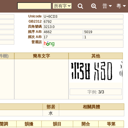
普
粵
Unicode
U+6CD3
GB2312
6792
四角號碼
3213.0
頻序 A/B
4662
5019
頻次 A/B
17
1
普通話
h
ng
件樹)
簡帛文字
其他
字例:
3/3
部居
相關異體
水
聲調
韻攝
韻目
開合
等第