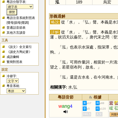
泓
189
烏宏
粵語分類字表:
形義通解
粵語注音系統對照表
略說:
從「
水
」，「
弘
」聲。本義是水
[
聲母
|
韻母
|
聲調
]
普通話音節表
詳解:
從「
水
」，「
弘
」聲。本義是水
其他方言讀音
運，狀滔天以淼茫。」唐代宋之問〈登
工具
「
泓
」也表示水深處，指深潭，也
《說文》全文索引
狗。」
《讀史方輿紀要》
成語彙輯
「
泓
」可用作量詞，相當於一片清
繁簡對照表
望之，若星宿布列，故名。」
設定
冷僻字:
「
泓
」還是古水名，在今河南水。
粵音系統:
相關漢字:
水
,
弘
粵語音節
根據
&
宏
黃
周
p17
p88
w
ang
4
竤
李
何
p5
p120
浤
HKLS
人文
同聲