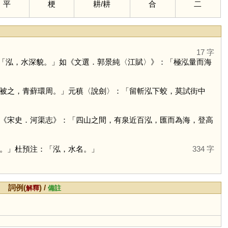
平
梗
耕
/
耕
合
二
17 字
「泓，水深貌。」如《文選．郭景純〈江賦〉》：「極泓量而海
被之，青蘚環周。」元稹〈說劍〉：「留斬泓下蛟，莫試街中
《宋史．河渠志》：「四山之間，有泉近百泓，匯而為海，登高
。」杜預注：「泓，水名。」
334 字
詞例(
) /
解釋
備註