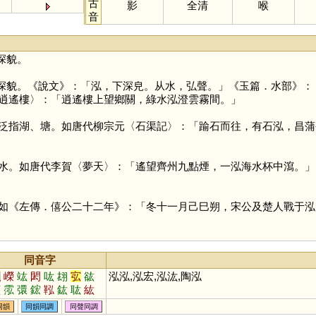
古
影
全清
喉
音
深貌。
深貌。《說文》：「泓，下深皃。从水，弘聲。」《玉篇．水部》：
逍遙樓〉：「逍遙樓上望鄉關，綠水泓澄雲霧間。」
泛指湖、塘。如唐代柳宗元〈石渠記〉：「踰石而往，有石泓，昌蒲
水。如唐代李賀〈夢天〉：「遙望齊州九點煙，一泓海水杯中瀉。」
如《左傳．僖公二十二年》：「冬十一月己巳朔，宋公及楚人戰于泓
同音字
弘
嶸
竑
閎
吰
翃
宖
谹
泓泓,泓宏,泓汯,陶泓
苰
霐
彋
鋐
鞃
鈜
耾
紘
汯
同韻
同韻同調
同聲同調