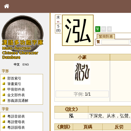
水
泓
85
5
繁
簡
港
(8)
繁簡對應
繁
小篆
中文
ENG
字形
部首索引
筆畫索引
甲骨部件表
字例:
1/1
金文部件表
形義源流通解
字音
《說文》
泓
下深皃。从水，弘聲
粵語音節表
粵語聲母表
《廣韻》
頁碼
反切
粵語韻母表