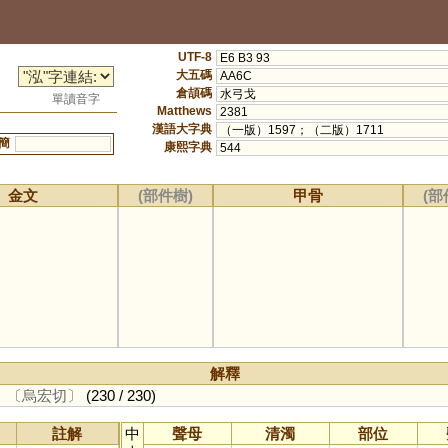
UTF-8
E6 B3 93
大五碼
AA6C
倉頡碼
水弓戈
單讀音字
Matthews
2381
漢語大字典
（一版）1597；（二版）1711
簡
康熙字典
544
金文
(部件樹)
甲骨
(部
解釋
。
〔烏宏切〕
(230 / 230)
註解
中
聲母
清濁
部位