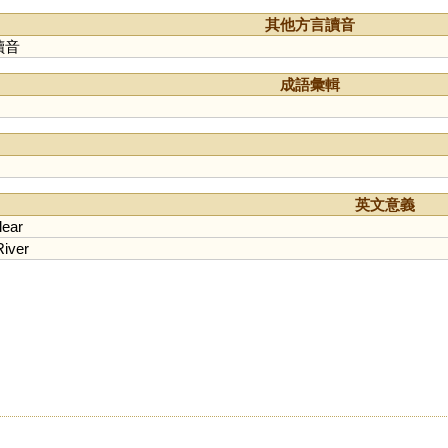
其他方言讀音
讀音
成語彙輯
英文意義
lear
River