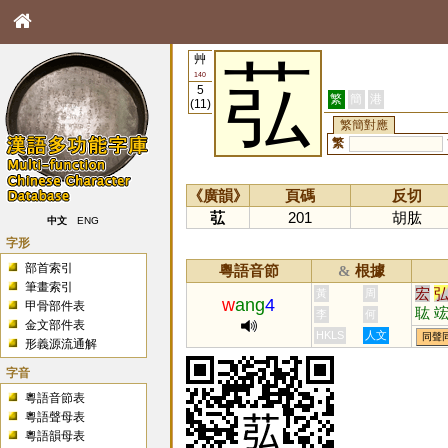
艸
苰
140
5
繁
簡
港
(11)
繁簡對應
繁
《廣韻》
頁碼
反切
苰
201
胡肱
中文
ENG
字形
部首索引
粵語音節
根據
&
筆畫索引
宏
黃
周
w
ang
4
甲骨部件表
耾
李
何
金文部件表
浤
HKLS
人文
同聲
形義源流通解
字音
粵語音節表
粵語聲母表
粵語韻母表