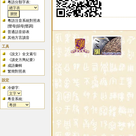
粵語分類字表:
粵語注音系統對照表
[
聲母
|
韻母
|
聲調
]
普通話音節表
其他方言讀音
工具
《說文》全文索引
《讀史方輿紀要》
成語彙輯
繁簡對照表
設定
冷僻字:
粵音系統: