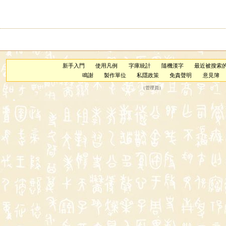
新手入門
使用凡例
字庫統計
隨機漢字
最近被搜索
鳴謝
製作單位
私隱政策
免責聲明
意見簿
（
管理員
）