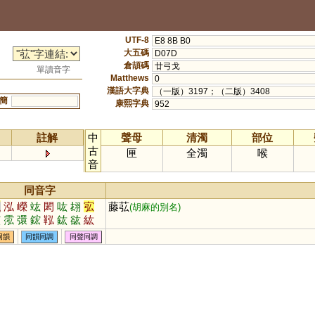
UTF-8
E8 8B B0
大五碼
D07D
倉頡碼
廿弓戈
單讀音字
Matthews
0
漢語大字典
（一版）3197；（二版）3408
簡
康熙字典
952
註解
中
聲母
清濁
部位
古
匣
全濁
喉
音
同音字
弘
泓
嶸
竑
閎
吰
翃
宖
藤苰
(胡麻的別名)
竤
霐
彋
鋐
鞃
鈜
谹
紘
汯
同韻
同韻同調
同聲同調