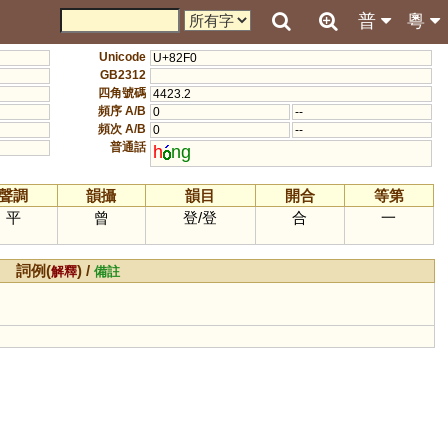
普
粵
Unicode
U+82F0
GB2312
四角號碼
4423.2
頻序 A/B
0
--
頻次 A/B
0
--
普通話
h
ng
聲調
韻攝
韻目
開合
等第
平
曾
登
/
登
合
一
詞例(
) /
解釋
備註