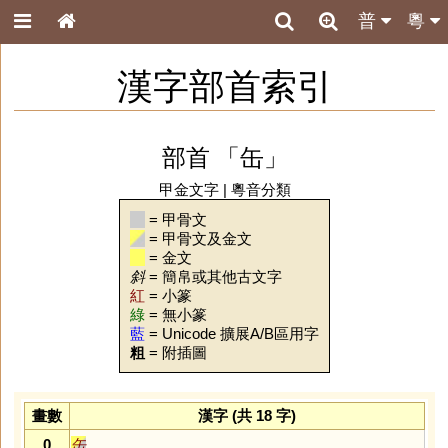
普
粵
漢字部首索引
部首 「缶」
甲金文字
|
粵音分類
= 甲骨文
= 甲骨文及金文
= 金文
斜
= 簡帛或其他古文字
紅
= 小篆
綠
= 無小篆
藍
= Unicode 擴展A/B區用字
粗
= 附插圖
畫數
漢字 (共 18 字)
0
缶