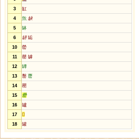
3
缸
4
缹
缺
5
缽
6
缾
缿
10
罃
11
罄
罅
12
罈
13
罊
罋
14
罌
15
罍
16
罏
17
𦉢
18
罐