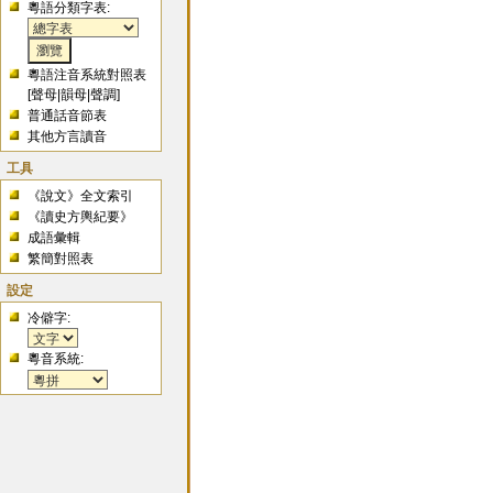
粵語分類字表:
粵語注音系統對照表
[
聲母
|
韻母
|
聲調
]
普通話音節表
其他方言讀音
工具
《說文》全文索引
《讀史方輿紀要》
成語彙輯
繁簡對照表
設定
冷僻字:
粵音系統: