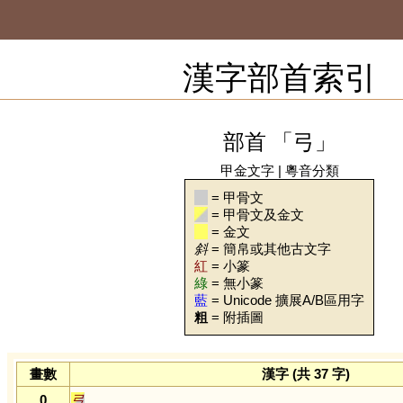
漢字部首索引
部首 「弓」
甲金文字
|
粵音分類
= 甲骨文
= 甲骨文及金文
= 金文
斜
= 簡帛或其他古文字
紅
= 小篆
綠
= 無小篆
藍
= Unicode 擴展A/B區用字
粗
= 附插圖
畫數
漢字 (共 37 字)
0
弓