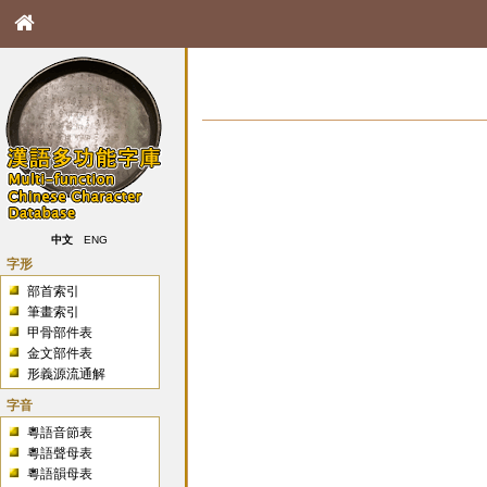
中文
ENG
字形
部首索引
筆畫索引
甲骨部件表
金文部件表
形義源流通解
字音
粵語音節表
粵語聲母表
粵語韻母表