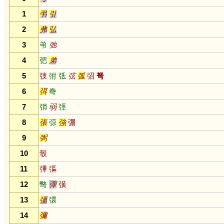
1
弔
引
2
弗
弘
3
弚
弛
4
弝
弟
5
弢
弣
弤
弦
弧
弨
弩
6
弭
弮
7
弰
弱
弳
8
張
弶
強
弸
9
弼
10
彀
11
彃
彄
12
彆
彈
彉
13
彊
彋
14
彌