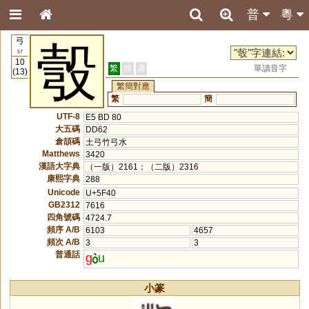
普
粵
弓
彀
57
10
繁
簡
港
單讀音字
(13)
繁簡對應
繁
簡
UTF-8
E5 BD 80
大五碼
DD62
倉頡碼
土弓竹弓水
Matthews
3420
漢語大字典
（一版）2161；（二版）2316
康熙字典
288
Unicode
U+5F40
GB2312
7616
四角號碼
4724.7
頻序 A/B
6103
4657
頻次 A/B
3
3
普通話
g
u
小篆