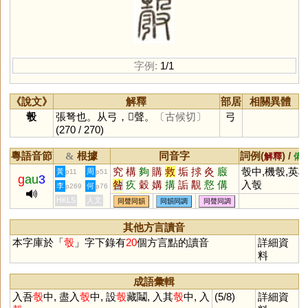
字例:
1/1
《說文》
解釋
部居
相關異體
彀
張弩也。从弓，𣪊聲。
〔古候切〕
弓
(270 / 270)
粵語音節
根據
同音字
詞例(
) /
&
解釋
備
究
構
夠
購
救
垢
捄
灸
廄
彀中,機彀,英
黃
周
p11
p51
g
au
3
咎
疚
穀
媾
搆
詬
覯
慦
傋
入彀
李
何
p269
p76
冓
姤
遘
雊
HKLS
人文
同聲同韻
同韻同調
同聲同調
其他方言讀音
本字庫於「
彀
」字下錄有
20
個方言點的讀音
詳細資
料
成語彙輯
入吾
彀
中, 盡入
彀
中, 設
彀
藏鬮, 入其
彀
中, 入
(5/8)
詳細資