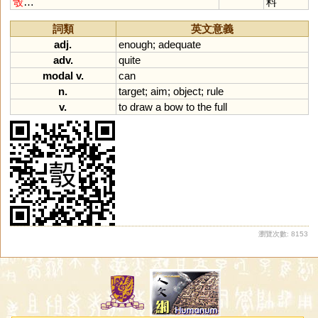
彀
…
料
詞類
英文意義
adj.
enough
;
adequate
adv.
quite
modal v.
can
n.
target
;
aim
;
object
;
rule
v.
to
draw
a
bow
to
the
full
瀏覽次數: 8153