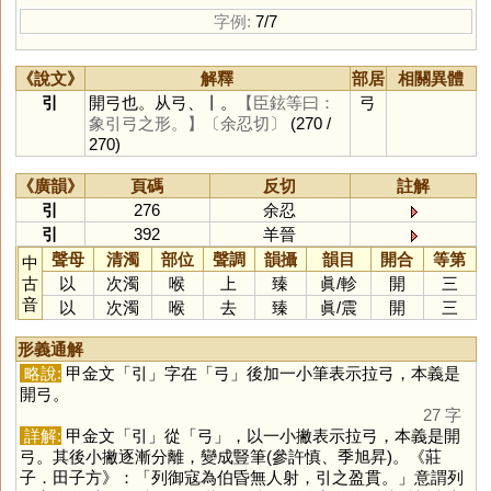
字例:
7/7
《說文》
解釋
部居
相關異體
引
開弓也。从弓、丨。
【臣鉉等曰：
弓
象引弓之形。】
〔余忍切〕
(270 /
270)
《廣韻》
頁碼
反切
註解
引
276
余忍
引
392
羊晉
聲母
清濁
部位
聲調
韻攝
韻目
開合
等第
中
古
以
次濁
喉
上
臻
眞
/
軫
開
三
音
以
次濁
喉
去
臻
眞
/
震
開
三
形義通解
略說:
甲金文「
引
」字在「
弓
」後加一小筆表示拉弓，本義是
開弓。
27 字
詳解:
甲金文「
引
」從「
弓
」，以一小撇表示拉弓，本義是開
弓。其後小撇逐漸分離，變成豎筆(參許慎、季旭昇)。《莊
子．田子方》：「列御寇為伯昏無人射，引之盈貫。」意謂列