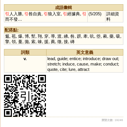
成語彙輯
引
人入勝,
引
咎自責,
引
狼入室,
引
經據典,
引
(5/205)
詳細資
而不發…
料
配搭點:
魃
,
苞
,
爆
,
博
,
塹
,
翔
,
穿
,
導
,
渡
,
紼
,
咎
,
趼
,
牽
,
吭
,
箜
,
蕤
,
藥
,
吸
,
擎
,
領
,
蔓
,
拋
,
索
,
竦
,
援
,
薦
,
徵
,
接
,
磚
詞類
英文意義
v.
lead
,
guide
;
entice
;
introduce
;
draw
out
;
stretch
;
induce
,
cause
,
make
;
conduct
;
quote
,
cite
;
lure
,
attract
瀏覽次數: 19246