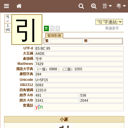
普
粵
弓
引
57
1
繁
簡
港
單讀音字
(4)
繁簡對應
繁
簡
UTF-8
E5 BC 95
大五碼
A4DE
倉頡碼
弓中
Matthews
7429
漢語大字典
（一版）0988；（二版）1055
康熙字典
284
Unicode
U+5F15
GB2312
5093
四角號碼
1220.0
頻序 A/B
491
536
頻次 A/B
5341
2044
普通話
y
n
小篆