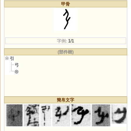
甲骨
字例:
1/1
(部件樹)
引
弓
◎
簡帛文字