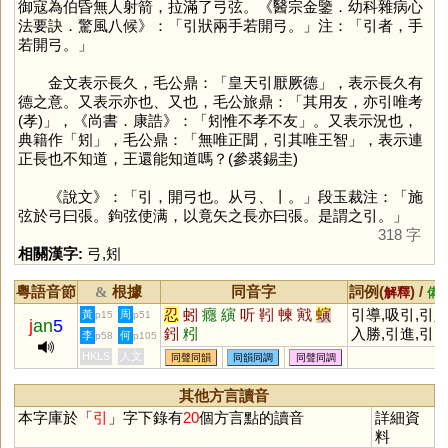
御寇為伯昏無人射箭，拉滿了弓弦。《醫宗金鑒．幼科雜病心
法要訣．驚風八候》：「引狀兩手若開弓。」注：「引者，手
若開弓。」
金文表示長久，毛公鼎：「皇天引厭厥德」，表示長久有
德之意。又表示亦也、又也，毛公旅鼎：「其用友，亦引唯考
(孝)」，《尚書．康誥》：「矧惟不孝不友」。又表示況也，
典籍作「
矧
」，毛公鼎：「無唯正聞，引其唯王智」，表示連
正長也不知道，王還能知道嗎？(參裘錫圭)
《說文》：「引，開弓也。从弓、丨。」段玉裁注：「施
弦於弓曰張。鉤弦使满，以竟矢之長亦曰張。是謂之引。」
318 字
相關漢字:
弓
,
矧
粵語音節
根據
同音字
詞例(
) /
&
解釋
備
忍
蚓
癮
縯
听
靷
朄
戭
螾
引導,吸引,引
黃
周
p15
p51
j
an
5
鈏
粌
入勝,引進,引
李
何
p58
p105
起,引爆,引擎,
HKLS
人文
同聲同韻
同韻同調
同聲同調
引誘,引渡,引
申,引退,引咎,
其他方言讀音
接引,引吭高歌
本字庫於「
引
」字下錄有
20
個方言點的讀音
詳細資
引狼入室,引經
料
據典,引以為榮