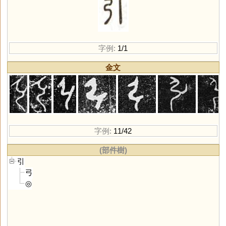
字例:
1/1
金文
字例:
11/42
(部件樹)
引
弓
◎