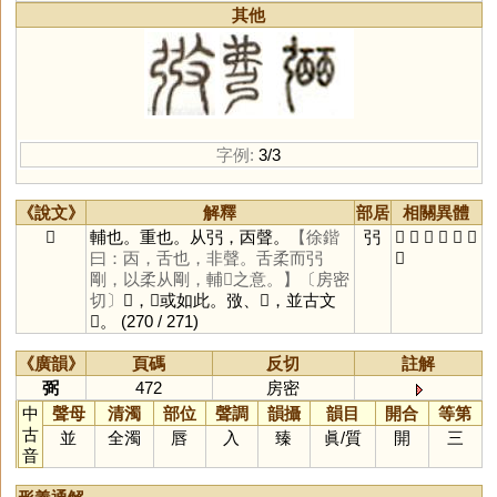
其他
字例:
3/3
《說文》
解釋
部居
相關異體
𢐀
輔也。重也。从弜，㐁聲。
【徐鍇
弜
𢐈
弻
弼
𢐡
𢐤
㢸
曰：㐁，舌也，非聲。舌柔而弜
𢏇
剛，以柔从剛，輔𢐀之意。】
〔房密
切〕
𢐡，𢐀或如此。㢸、𢏇，並古文
𢐀。
(270 / 271)
《廣韻》
頁碼
反切
註解
弼
472
房密
中
聲母
清濁
部位
聲調
韻攝
韻目
開合
等第
古
並
全濁
唇
入
臻
眞
/
質
開
三
音