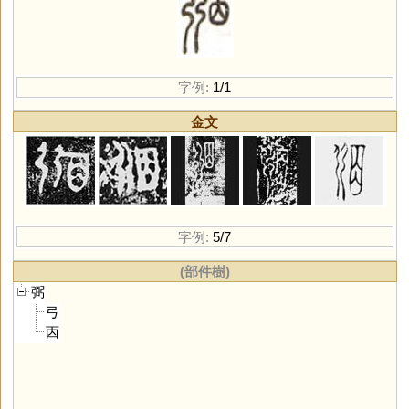
字例:
1/1
金文
字例:
5/7
(部件樹)
弼
弓
㐁