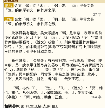
形義通解
略說:
金文「
弼
」從「
㐁
」，「
弜
」聲。「
㐁
」甲骨文是
「
簟
」的象形初文，象竹席之形。
37 字
詳解:
金文「
弼
」從「
㐁
」，「
弜
」聲。「
㐁
」甲骨文是
「
簟
」的象形初文，象竹席之形。
此字釋義有兩說。吳大澂認為「
弼
」是車蔽，表示車廂前
後的遮蔽物，所以「
弼
」從「
㐁
」。唐蘭則認為「
弼
」字是用
竹席捆綁兩張弓，《說文》或體「
𢐡
」則象用雙重竹席捆綁一
張弓，「
弼
」的本義是弛弓(即除下弓弦)時綁在弓上用以保護
弓體的器物，引申有輔助之義。
番生簋蓋：「金簟弼」有兩種解釋。一說認為「簟弼」即
車蔽。另一說表示保護弓身的器物，即弓柲(綁在弓身保護弓的
竹片)，典籍作「
柲
」、「
枈
」或「
閉
」。按毛公鼎、番生簋
「簟弼」與車的配飾一同賞賜，車蔽之說似較合理。此外，
「
弼
」又表示輔弼、輔佐，者𣱼鐘：「哉弼王宅」。
「
弼
」亦作「
𢐡
」、「
㢸
」、「
𢏇
」，《說文》：「弼，輔
也。重也。从弜㐁聲。𢐡，弻或如此。㢸、𢏇，並古文弻。」
《字彙》：「弼，輔也，助也，正也。」
364 字
相關漢字:
㐁
,
弜
,
簟
,
𢐡
,
柲
,
枈
,
閉
,
㢸
,
𢏇