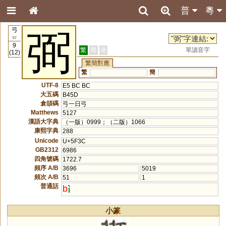
普
粵
弓
弼
57
9
繁
簡
港
單讀音字
(12)
繁簡對應
繁
簡
UTF-8
E5 BC BC
大五碼
B45D
倉頡碼
弓一日弓
Matthews
5127
漢語大字典
（一版）0999；（二版）1066
康熙字典
288
Unicode
U+5F3C
GB2312
6986
四角號碼
1722.7
頻序 A/B
3696
5019
頻次 A/B
51
1
普通話
b
小篆