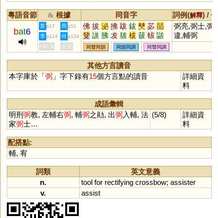
粵語音節
根據
同音字
詞例(
) /
&
解釋
備
佛
拔
泌
拂
跋
鈸
僰
苾
皕
弼亮,弼士,弼
黃
周
p17
p51
b
at
6
癹
詙
胇
犮
胈
柭
菝
軷
鼥
違,輔弼
李
何
p124
p124
妼
茇
邲
駜
魃
HKLS
人文
同聲同韻
同韻同調
同聲同調
其他方言讀音
本字庫於「
弼
」字下錄有
15
個方言點的讀音
詳細資
料
成語彙輯
明刑
弼
教, 左輔右
弼
, 輔
弼
之勛, 出
弼
入輔, 法
(5/8)
詳細資
家
弼
士…
料
配搭點:
輔
,
宥
詞類
英文意義
n.
tool
for
rectifying
crossbow
;
assister
v.
assist