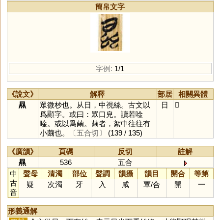
簡帛文字
字例:
1/1
《說文》
解釋
部居
相關異體
㬎
眾微杪也。从日，中視絲。古文以
日
𣊡
爲顯字。或曰：眾口皃。讀若唫
唫。或以爲繭。繭者，絮中往往有
小繭也。
〔五合切〕
(139 / 135)
《廣韻》
頁碼
反切
註解
㬎
536
五合
中
聲母
清濁
部位
聲調
韻攝
韻目
開合
等第
古
疑
次濁
牙
入
咸
覃
/
合
開
一
音
形義通解