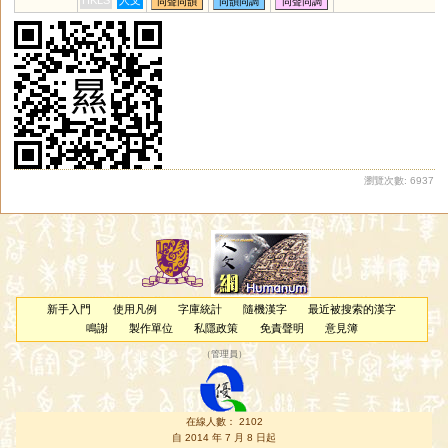
HKLS
人文
同聲同韻
同韻同調
同聲同調
瀏覽次數: 6937
新手入門
使用凡例
字庫統計
隨機漢字
最近被搜索的漢字
鳴謝
製作單位
私隱政策
免責聲明
意見簿
（
管理員
）
在線人數： 2102
自 2014 年 7 月 8 日起