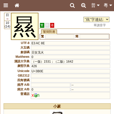
普
粵
日
㬎
72
10
繁
簡
港
單讀音字
(14)
繁簡對應
繁
簡
UTF-8
E3 AC 8E
大五碼
倉頡碼
日女戈火
Matthews
0
漢語大字典
（一版）1531；（二版）1642
康熙字典
426
Unicode
U+3B0E
GB2312
四角號碼
頻序 A/B
--
頻次 A/B
0
--
普通話
x
i
n
小篆