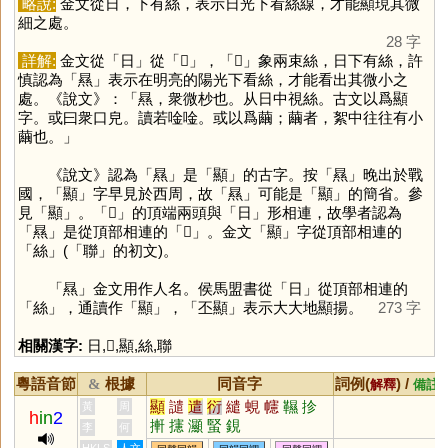
略說:
金文從日，下有絲，表示日光下看絲線，才能顯現其微
細之處。
28 字
詳解:
金文從「
日
」從「
𢆶
」，「
𢆶
」象兩束絲，日下有絲，許
慎認為「
㬎
」表示在明亮的陽光下看絲，才能看出其微小之
處。《說文》：「㬎，衆微杪也。从日中視絲。古文以爲顯
字。或曰衆口皃。讀若唫唫。或以爲繭；繭者，絮中往往有小
繭也。」
《說文》認為「
㬎
」是「
顯
」的古字。按「
㬎
」晚出於戰
國，「
顯
」字早見於西周，故「
㬎
」可能是「
顯
」的簡省。參
見「
顯
」。「
𢆶
」的頂端兩頭與「
日
」形相連，故學者認為
「
㬎
」是從頂部相連的「
𢆶
」。金文「
顯
」字從頂部相連的
「
絲
」(「
聯
」的初文)。
「
㬎
」金文用作人名。侯馬盟書從「
日
」從頂部相連的
「
絲
」，通讀作「
顯
」，「丕顯」表示大大地顯揚。
273 字
相關漢字:
日
,
𢆶
,
顯
,
絲
,
聯
粵語音節
根據
同音字
詞例(
) /
&
解釋
備註
顯
譴
遣
衍
繾
蜆
幰
韅
抮
黃
周
h
in
2
搟
攇
灦
蜸
鋧
李
何