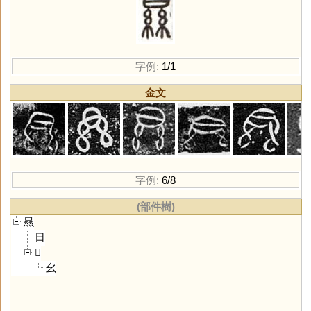
字例:
1/1
金文
字例:
6/8
(部件樹)
㬎
日
𢆶
幺