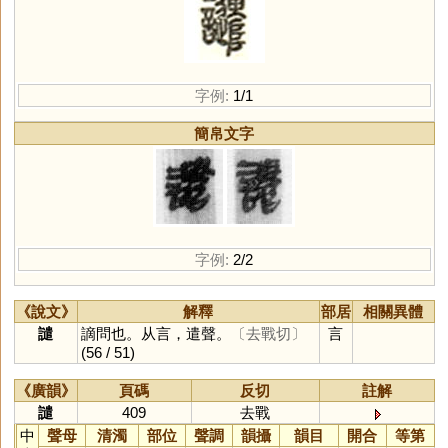
字例:
1/1
簡帛文字
字例:
2/2
《說文》
解釋
部居
相關異體
譴
謫問也。从言，遣聲。
〔去戰切〕
言
(56 / 51)
《廣韻》
頁碼
反切
註解
譴
409
去戰
中
聲母
清濁
部位
聲調
韻攝
韻目
開合
等第