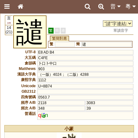
普
粵
言
譴
149
14
繁
簡
港
單讀音字
(21)
繁簡對應
繁
簡
谴
UTF-8
E8 AD B4
大五碼
C4FE
倉頡碼
卜口卜中口
Matthews
903
漢語大字典
（一版）4024；（二版）4288
康熙字典
1112
Unicode
U+8B74
GB2312
四角號碼
0563.7
頻序 A/B
2118
3083
頻次 A/B
348
39
普通話
q
i
n
小篆