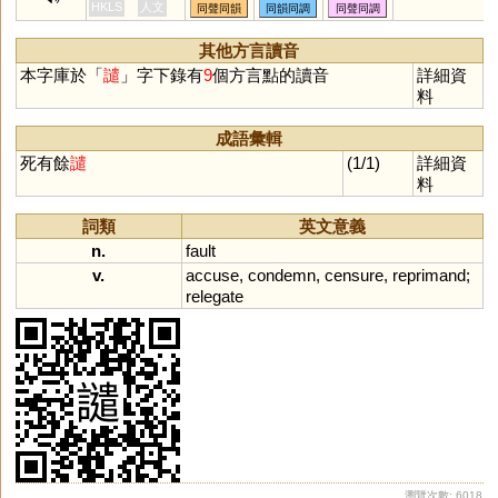
HKLS
人文
同聲同韻
同韻同調
同聲同調
其他方言讀音
本字庫於「
譴
」字下錄有
9
個方言點的讀音
詳細資
料
成語彙輯
死有餘
譴
(1/1)
詳細資
料
詞類
英文意義
n.
fault
v.
accuse
,
condemn
,
censure
,
reprimand
;
relegate
瀏覽次數: 6018