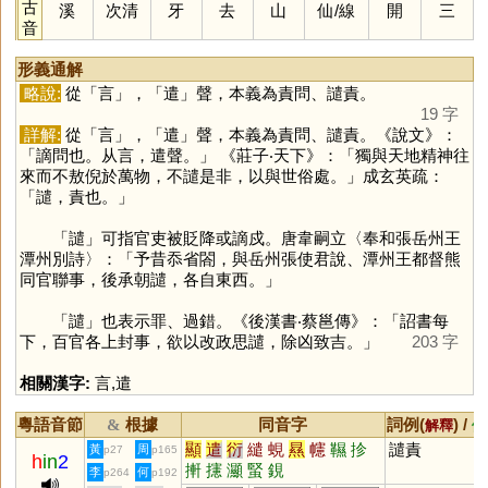
古
溪
次清
牙
去
山
仙
/
線
開
三
音
形義通解
略說:
從「
言
」，「
遣
」聲，本義為責問、譴責。
19 字
詳解:
從「
言
」，「
遣
」聲，本義為責問、譴責。《說文》：
「謫問也。从言，遣聲。」 《莊子‧天下》：「獨與天地精神往
來而不敖倪於萬物，不譴是非，以與世俗處。」成玄英疏：
「譴，責也。」
「
譴
」可指官吏被貶降或謫戍。唐韋嗣立〈奉和張岳州王
潭州別詩〉：「予昔忝省閤，與岳州張使君說、潭州王都督熊
同官聯事，後承朝譴，各自東西。」
「
譴
」也表示罪、過錯。《後漢書‧蔡邕傳》：「詔書每
下，百官各上封事，欲以改政思譴，除凶致吉。」
203 字
相關漢字:
言
,
遣
粵語音節
根據
同音字
詞例(
) /
&
解釋
備
顯
遣
衍
繾
蜆
㬎
幰
韅
抮
譴責
黃
周
p27
p165
h
in
2
搟
攇
灦
蜸
鋧
李
何
p264
p192