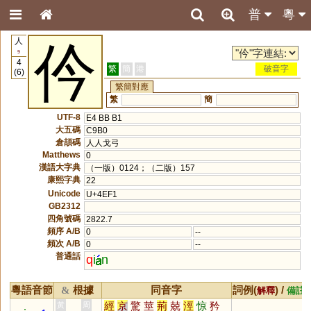
普
粵
人
仱
9
4
繁
簡
港
破音字
(6)
繁簡對應
繁
簡
UTF-8
E4 BB B1
大五碼
C9B0
倉頡碼
人人戈弓
Matthews
0
漢語大字典
（一版）0124；（二版）157
康熙字典
22
Unicode
U+4EF1
GB2312
四角號碼
2822.7
頻序 A/B
0
--
頻次 A/B
0
--
普通話
q
i
n
粵語音節
根據
同音字
詞例(
) /
&
解釋
備註
經
京
驚
莖
荊
兢
涇
惊
矜
黃
周