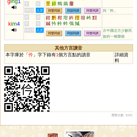
g
ing
1
巠
婛
鵛
鶁
麠
李
何
HKLS
人文
同「
矜
」
同聲同韻
同韻同調
同聲同調
鉗
黔
柑
坩
鈐
拑
箝
岒
黚
黃
周
k
im
4
鍼
忴
軡
蚙
鳹
羬
李
何
HKLS
人文
古中國北方少數民
同聲同韻
同韻同調
同聲同調
族的一種樂曲
其他方言讀音
本字庫於「
仱
」字下錄有
1
個方言點的讀音
詳細資
料
瀏覽次數: 3291