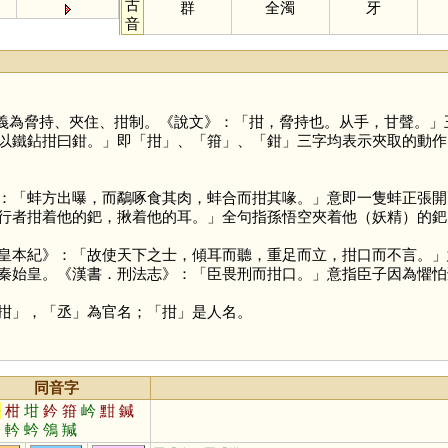
古
群
全濁
牙
音
義為脅持、夾住、拑制。《說文》：「拑，脅持也。从手，甘聲。」
以鐵鉆拑曰鉗。」即「
拑
」、「
箝
」、「
鉗
」三字均表示夾取的動作
：「蚌方出曝，而鷸啄食其肉，蚌合而拑其喙。」意即一隻蚌正張開
行者拑着他的鈀，揪着他的耳。」全句指孫悟空夾着他（妖精）的鈀
本紀》：「故使天下之士，傾耳而聽，重足而立，拑口而不言。」
秦始皇。《漢書．刑法志》：「臣畏刑而拑口。」意指臣子因為懼怕
拑」，「
丞
」為官名；「
拑
」是人名。
同音字
黔
柑
坩
鈐
箝
岒
黚
鍼
忴
軡
蚙
鳹
羬