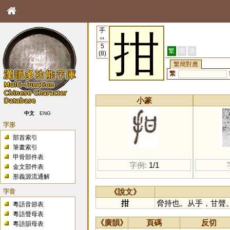
手
拑
64
5
繁
簡
港
(8)
繁簡對應
繁
小篆
中文
ENG
字形
部首索引
筆畫索引
甲骨部件表
字例:
1/1
金文部件表
形義源流通解
字音
《說文》
拑
脅持也。从手，甘聲
粵語音節表
粵語聲母表
《廣韻》
頁碼
反切
粵語韻母表