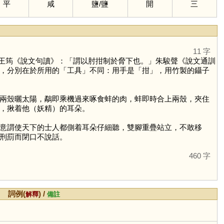
平
咸
鹽
/
鹽
開
三
11 字
王筠《說文句讀》：「謂以肘拑制於脅下也。」朱駿聲《說文通訓
，分別在於所用的「工具」不同：用手是「
拑
」，用竹製的鑷子
兩殼曬太陽，鷸即乘機過來啄食蚌的肉，蚌即時合上兩殼，夾住
，揪着他（妖精）的耳朵。
意謂使天下的士人都側着耳朵仔細聽，雙腳重疊站立，不敢移
刑罰而閉口不說話。
460 字
詞例(
) /
解釋
備註