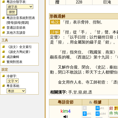
拑
228
巨淹
粵語分類字表:
形義通解
粵語注音系統對照表
略說:
「
拑
」表示脅持、拑制。
[
聲母
|
韻母
|
聲調
]
普通話音節表
詳解:
「
拑
」從「
手
」，「
甘
」聲。本
其他方言讀音
定聲》：「以手曰拑；以竹籋拊日箝；
工具
是「
箝
」，用金屬製的鑷子是「
鉗
」。
《說文》全文索引
「
拑
」指夾住。《戰國策．燕策》
《讀史方輿紀要》
鷸長長的嘴。《西遊記》第十九回：「
成語彙輯
繁簡對照表
又解作合攏、閉合。《史記．秦始皇
設定
動，閉口不敢說話；即天下士人都懼怕
冷僻字:
金文用作人名。寺工師初壼：「丞
粵音系統:
相關漢字:
手
,
甘
,
箝
,
鉗
,
丞
粵語音節
根據
&
鉗
黃
周
p61
k
im
4
仱
李
何
p91
p184