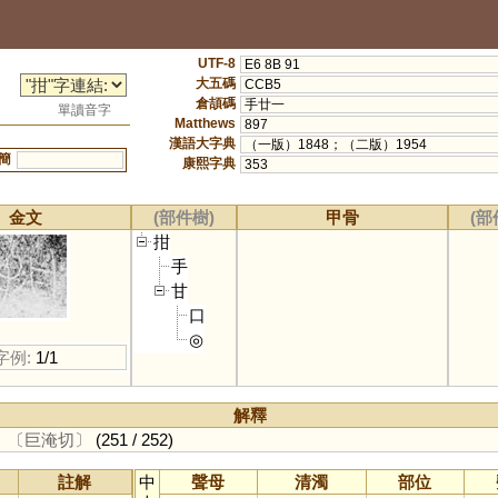
UTF-8
E6 8B 91
大五碼
CCB5
倉頡碼
手廿一
單讀音字
Matthews
897
漢語大字典
（一版）1848；（二版）1954
簡
康熙字典
353
金文
(部件樹)
甲骨
(部
拑
手
甘
口
◎
字例:
1/1
解釋
。
〔巨淹切〕
(251 / 252)
註解
中
聲母
清濁
部位