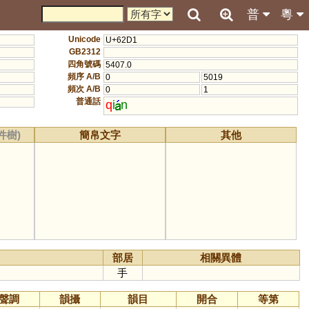
普
粵
Unicode
U+62D1
GB2312
四角號碼
5407.0
頻序 A/B
0
5019
頻次 A/B
0
1
普通話
q
i
n
件樹)
簡帛文字
其他
部居
相關異體
手
聲調
韻攝
韻目
開合
等第