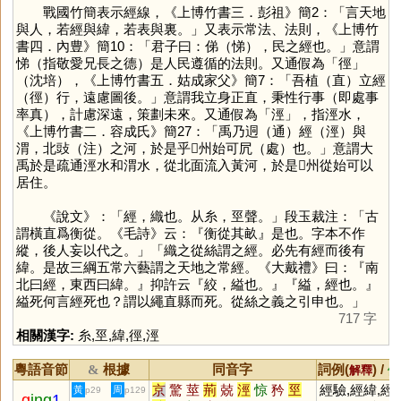
戰國竹簡表示經線，《上博竹書三．彭祖》簡2：「言天地
與人，若經與緯，若表與裏。」又表示常法、法則，《上博竹
書四．內豊》簡10：「君子曰：俤（悌），民之經也。」意謂
悌（指敬愛兄長之德）是人民遵循的法則。又通假為「
徑
」
（沈培），《上博竹書五．姑成家父》簡7：「吾植（直）立經
（徑）行，遠慮圖後。」意謂我立身正直，秉性行事（即處事
率真），計慮深遠，策劃未來。又通假為「
涇
」，指涇水，
《上博竹書二．容成氏》簡27：「禹乃迵（通）經（涇）與
渭，北䜴（注）之河，於是乎𠭯州始可凥（處）也。」意謂大
禹於是疏通涇水和渭水，從北面流入黃河，於是𠭯州從始可以
居住。
《說文》：「經，織也。从糸，巠聲。」段玉裁注：「古
謂橫直爲衡從。《毛詩》云：『衡從其畝』是也。字本不作
縱，後人妄以代之。」「織之從絲謂之經。必先有經而後有
緯。是故三綱五常六藝謂之天地之常經。《大戴禮》曰：『南
北曰經，東西曰緯。』抑許云『絞，縊也。』『縊，經也。』
縊死何言經死也？謂以繩直縣而死。從絲之義之引申也。」
717 字
相關漢字:
糸
,
巠
,
緯
,
徑
,
涇
粵語音節
根據
同音字
詞例(
) /
&
解釋
備
京
驚
莖
荊
兢
涇
惊
矜
巠
經驗,經緯,經
黃
周
p29
p129
g
ing
1