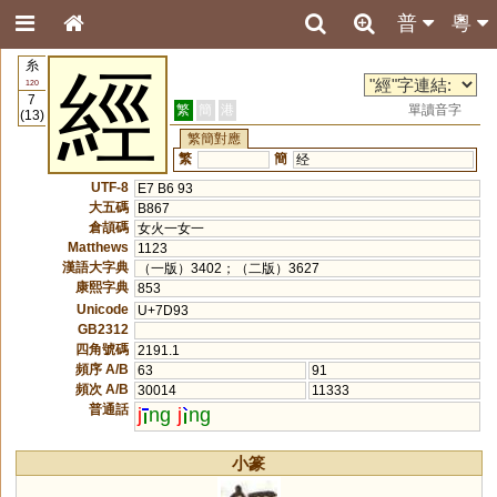
普
粵
糸
經
120
7
繁
簡
港
單讀音字
(13)
繁簡對應
繁
簡
经
UTF-8
E7 B6 93
大五碼
B867
倉頡碼
女火一女一
Matthews
1123
漢語大字典
（一版）3402；（二版）3627
康熙字典
853
Unicode
U+7D93
GB2312
四角號碼
2191.1
頻序 A/B
63
91
頻次 A/B
30014
11333
普通話
j
ng
j
ng
小篆