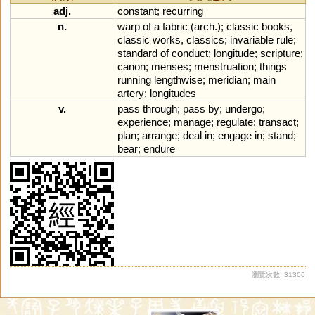
adj.
constant
;
recurring
n.
warp
of
a
fabric
(
arch
.);
classic
books
,
classic
works
,
classics
;
invariable
rule
;
standard
of
conduct
;
longitude
;
scripture
;
canon
;
menses
;
menstruation
;
things
running
lengthwise
;
meridian
;
main
artery
;
longitudes
v.
pass
through
;
pass
by
;
undergo
;
experience
;
manage
;
regulate
;
transact
;
plan
;
arrange
;
deal
in
;
engage
in
;
stand
;
bear
;
endure
瀏覽次數: 31306