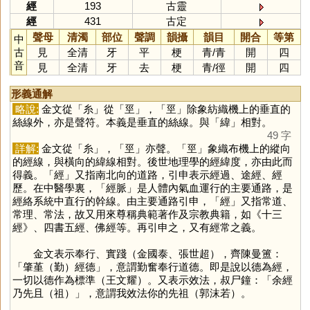
經
193
古靈
經
431
古定
聲母
清濁
部位
聲調
韻攝
韻目
開合
等第
中
古
見
全清
牙
平
梗
青
/
青
開
四
音
見
全清
牙
去
梗
青
/
徑
開
四
形義通解
略說:
金文從「
糸
」從「
巠
」，「
巠
」除象紡織機上的垂直的
絲線外，亦是聲符。本義是垂直的絲線。與「
緯
」相對。
49 字
詳解:
金文從「
糸
」，「
巠
」亦聲。「
巠
」象織布機上的縱向
的經線，與橫向的緯線相對。後世地理學的經緯度，亦由此而
得義。「
經
」又指南北向的道路，引申表示經過、途經、經
歷。在中醫學裏，「經脈」是人體內氣血運行的主要通路，是
經絡系統中直行的幹線。由主要通路引申，「
經
」又指常道、
常理、常法，故又用來尊稱典範著作及宗教典籍，如《十三
經》、四書五經、佛經等。再引申之，又有經常之義。
金文表示奉行、實踐（金國泰、張世超），齊陳曼簠：
「肇堇（勤）經德」，意謂勤奮奉行道德。即是說以德為經，
一切以德作為標準（王文耀）。又表示效法，叔尸鐘：「余經
乃先且（祖）」，意謂我效法你的先祖（郭沫若）。