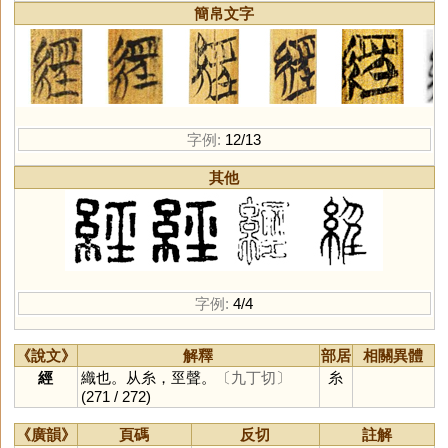
簡帛文字
字例:
12/13
其他
字例:
4/4
《說文》
解釋
部居
相關異體
經
織也。从糸，巠聲。
〔九丁切〕
糸
(271 / 272)
《廣韻》
頁碼
反切
註解