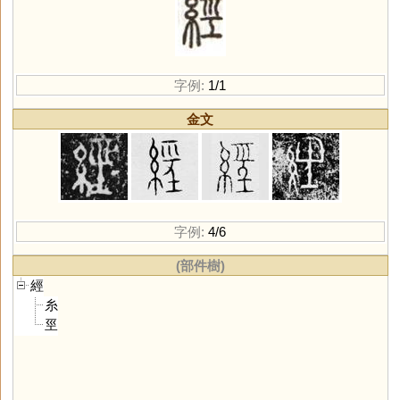
字例:
1/1
金文
字例:
4/6
(部件樹)
經
糸
巠