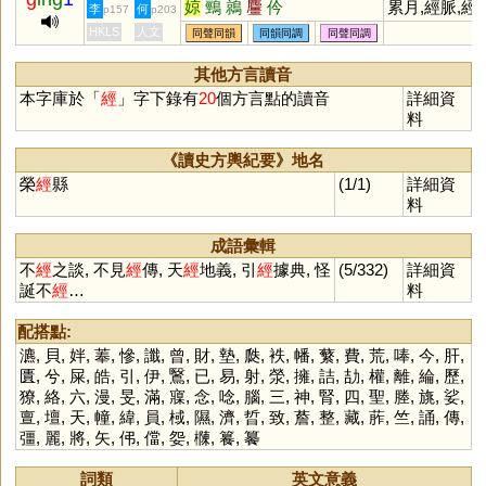
婛
鵛
鶁
麠
仱
累月,經脈,經
李
何
p157
p203
常,經典,經綸,
HKLS
人文
同聲同韻
同韻同調
同聲同調
經濟,經營,經
紀,經世致用,
其他方言讀音
久耐用,月經,
本字庫於「
經
」字下錄有
20
個方言點的讀音
詳細資
經
料
《讀史方輿紀要》地名
榮
經
縣
(1/1)
詳細資
料
成語彙輯
不
經
之談, 不見
經
傳, 天
經
地義, 引
經
據典, 怪
(5/332)
詳細資
誕不
經
…
料
配搭點:
瀌
,
貝
,
姅
,
菶
,
慘
,
讖
,
曾
,
財
,
墊
,
瓞
,
袟
,
幡
,
蘩
,
費
,
荒
,
唪
,
今
,
肝
,
匱
,
兮
,
屎
,
皓
,
引
,
伊
,
鷖
,
已
,
易
,
射
,
滎
,
擁
,
詰
,
劼
,
權
,
離
,
綸
,
歷
,
獠
,
絡
,
六
,
漫
,
旻
,
滿
,
寱
,
念
,
唸
,
腦
,
三
,
神
,
腎
,
四
,
聖
,
塍
,
旐
,
娑
,
亶
,
壇
,
天
,
幢
,
緯
,
員
,
棫
,
隰
,
濟
,
晢
,
致
,
薝
,
整
,
藏
,
葄
,
竺
,
誦
,
傳
,
彊
,
麗
,
將
,
矢
,
伄
,
儅
,
妴
,
樄
,
籑
,
䉵
詞類
英文意義