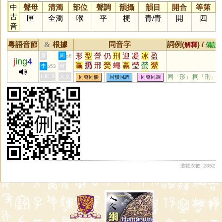
中
聲母
清濁
部位
聲調
韻攝
韻目
開合
等第
古
匣
全濁
喉
平
梗
青
/
青
開
四
音
粵語音節
根據
同音字
詞例(
) /
&
解釋
備註
形
型
營
仍
刑
迎
凝
冰
盈
黃
周
p6
j
ing
4
贏
扔
邢
熒
蠅
嬴
瑩
螢
縈
李
何
p53
滎
瀛
楹
硎
嶸
塋
陘
艿
瀅
HKLS
人文
同「
形
」;同「
刑
」
同聲同韻
同韻同調
同聲同調
鈃
礽
娙
陾
鉶
濴
謍
鎣
瀠
瀯
籯
夃
巆
攍
藀
覮
鋞
瀏覽次數: 2852