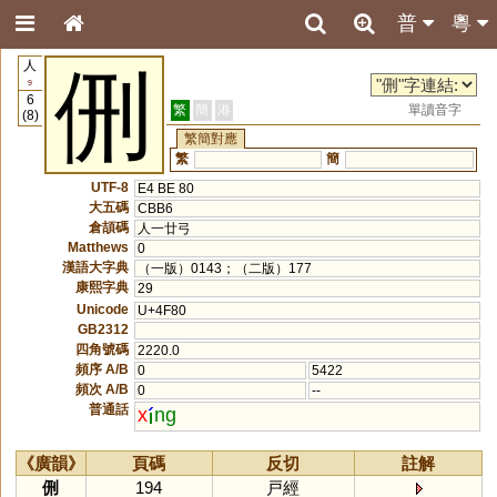
普
粵
人
侀
9
6
繁
簡
港
單讀音字
(8)
繁簡對應
繁
簡
UTF-8
E4 BE 80
大五碼
CBB6
倉頡碼
人一廿弓
Matthews
0
漢語大字典
（一版）0143；（二版）177
康熙字典
29
Unicode
U+4F80
GB2312
四角號碼
2220.0
頻序 A/B
0
5422
頻次 A/B
0
--
普通話
x
ng
《廣韻》
頁碼
反切
註解
侀
194
戸經