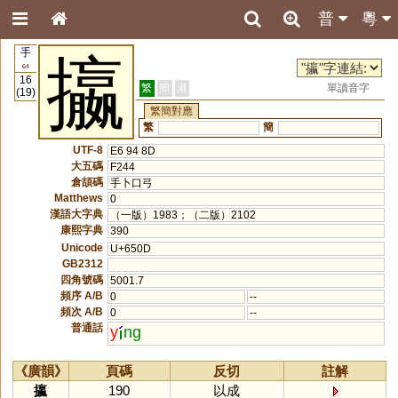
普
粵
手
攍
64
16
繁
簡
港
單讀音字
(19)
繁簡對應
繁
簡
UTF-8
E6 94 8D
大五碼
F244
倉頡碼
手卜口弓
Matthews
0
漢語大字典
（一版）1983；（二版）2102
康熙字典
390
Unicode
U+650D
GB2312
四角號碼
5001.7
頻序 A/B
0
--
頻次 A/B
0
--
普通話
y
ng
《廣韻》
頁碼
反切
註解
攍
190
以成