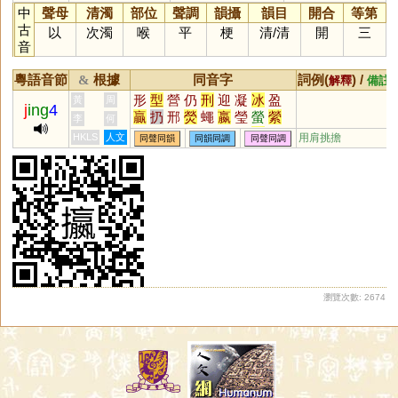
中
聲母
清濁
部位
聲調
韻攝
韻目
開合
等第
古
以
次濁
喉
平
梗
清
/
清
開
三
音
粵語音節
根據
同音字
詞例(
) /
&
解釋
備註
形
型
營
仍
刑
迎
凝
冰
盈
黃
周
j
ing
4
贏
扔
邢
熒
蠅
嬴
瑩
螢
縈
李
何
滎
瀛
楹
硎
嶸
塋
陘
艿
瀅
HKLS
人文
用肩挑擔
同聲同韻
同韻同調
同聲同調
籯
礽
侀
娙
陾
鉶
濴
謍
鎣
瀠
瀯
鈃
夃
巆
藀
覮
鋞
瀏覽次數: 2674