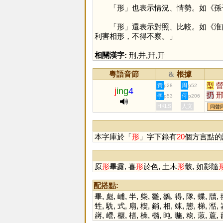
「
形
」也表示情況、情勢。如《孫
「
形
」還表示對照、比較。如《淮
利害相形，不得不察。」
相關漢字:
刑
,
井
,
幵
,
开
粵語音節
根據
&
型
黃
周
p28
p52
j
ing
4
扔
李
何
p53
p206
瀛
HKLS
人文
同聲
礽
籯
本字庫於「
形
」字下錄有
20
個方言點的
原
形
畢露, 喜
形
於色, 土木
形
骸, 如影隨
配搭點:
畢
,
彪
,
峬
,
半
,
柴
,
雛
,
鶵
,
得
,
隊
,
蝶
,
牘
,
甡
,
駪
,
式
,
扇
,
楔
,
銷
,
相
,
竦
,
態
,
梯
,
湉
,
嶈
,
巆
,
榐
,
橏
,
橾
,
檹
,
旽
,
暆
,
粅
,
蔋
,
蔰
,