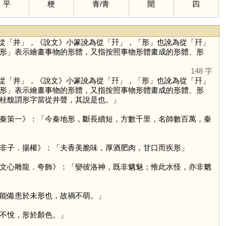
平
梗
青
/
青
開
四
從「
井
」，《說文》小篆訛為從「
幵
」，「
形
」也訛為從「
幵
」
形
」表示繪畫事物的形體，又指按照事物形體畫成的形體、形
148 字
從「
井
」，《說文》小篆訛為從「
幵
」，「
形
」也訛為從「
幵
」
形
」表示繪畫事物的形體，又指按照事物形體畫成的形體、形
桂馥謂形字當從井聲，其說是也。」
秦策一》：「今秦地形，斷長續短，方數千里，名師數百萬，秦
非子．揚權》：「夫香美脆味，厚酒肥肉，甘口而疾形」
文心雕龍．夸飾》：「孌彼洛神，既非魑魅；惟此水怪，亦非魍
能備患於未形也，故禍不萌。」
不悅，形於顏色。」