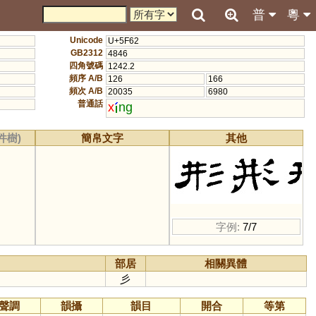
普
粵
Unicode
U+5F62
GB2312
4846
四角號碼
1242.2
頻序 A/B
126
166
頻次 A/B
20035
6980
普通話
x
ng
件樹)
簡帛文字
其他
字例:
7/7
部居
相關異體
彡
聲調
韻攝
韻目
開合
等第