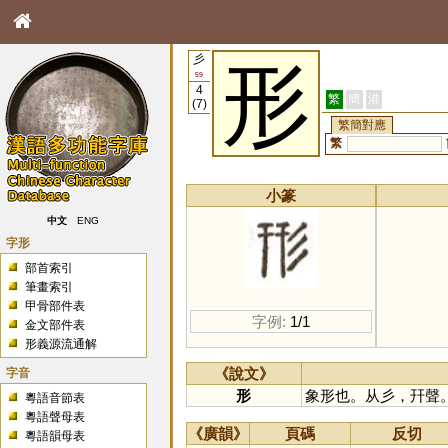
彡
形
59
4
繁
簡
港
(7)
繁簡對應
繁
小篆
中文
ENG
字形
部首索引
筆畫索引
甲骨部件表
字例:
1/1
金文部件表
形義源流通解
字音
《說文》
形
象形也。从彡，幵聲
粵語音節表
粵語聲母表
《廣韻》
頁碼
反切
粵語韻母表