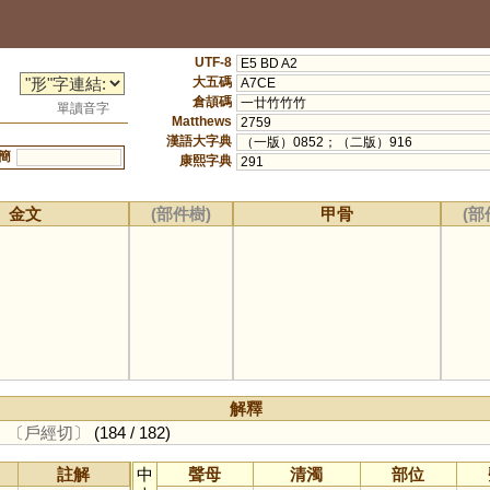
UTF-8
E5 BD A2
大五碼
A7CE
倉頡碼
一廿竹竹竹
單讀音字
Matthews
2759
漢語大字典
（一版）0852；（二版）916
簡
康熙字典
291
金文
(部件樹)
甲骨
(部
解釋
。
〔戶經切〕
(184 / 182)
註解
中
聲母
清濁
部位