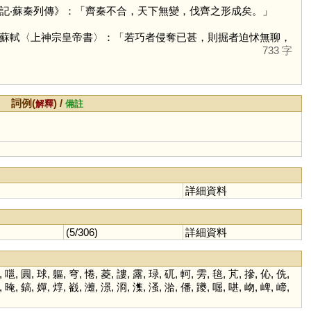
記‧蘇秦列傳》：「齊秦不合，天下無變，伐齊之形成矣。」
蘇軾〈上神宗皇帝書〉：「若巧者侵奪已甚，則掘者迫怵無聊，
733 字
詞例(
) /
解釋
備註
詳細資料
(5/306)
詳細資料
,
嗈
,
圓
,
球
,
軀
,
穹
,
惓
,
菱
,
謱
,
露
,
琭
,
矹
,
軻
,
雱
,
毰
,
芃
,
摻
,
伈
,
侁
,
,
晻
,
鎬
,
嬋
,
焞
,
巀
,
灗
,
澋
,
浻
,
潗
,
溞
,
湁
,
僠
,
躨
,
啒
,
啿
,
岉
,
崥
,
崹
,