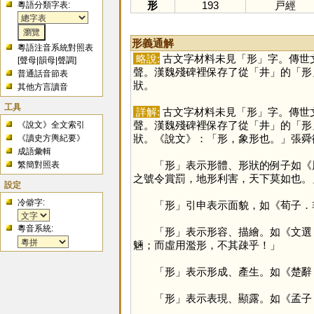
形
193
戸經
粵語分類字表:
形義通解
粵語注音系統對照表
略說:
古文字材料未見「
形
」字。傳世
[
聲母
|
韻母
|
聲調
]
聲。漢魏殘碑裡保存了從「
井
」的「
形
普通話音節表
狀。
其他方言讀音
工具
詳解:
古文字材料未見「
形
」字。傳世
聲。漢魏殘碑裡保存了從「
井
」的「
形
《說文》全文索引
狀。《說文》：「形，象形也。」張舜
《讀史方輿紀要》
成語彙輯
「
形
」表示形體、形狀的例子如《
繁簡對照表
之號令賞罰，地形利害，天下莫如也。
設定
冷僻字:
「
形
」引申表示面貌，如《荀子．
粵音系統:
「
形
」表示形容、描繪。如《文選
魎；而虛用濫形，不其疎乎！」
「
形
」表示形成、產生。如《楚辭
「
形
」表示表現、顯露。如《孟子