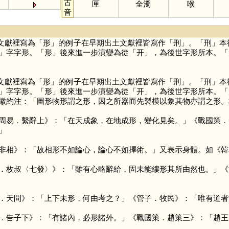
古
匣
全濁
喉
音
文獻裡寫為「
形
」的例子在早期出土文獻裡皆寫作「
刑
」。「
刑
」本
」字字形。「
形
」後來進一步演變為從「
开
」，為後世字形所本。「
文獻裡寫為「
形
」的例子在早期出土文獻裡皆寫作「
刑
」。「
刑
」本
」字字形。「
形
」後來進一步演變為從「
开
」，為後世字形所本。「
徽約注：「圖形物形謂之形，因之所器而先製模以象其物亦謂之形。
周易．繫辭上》：「在天成象，在地成形，變化見矣。」《戰國策．
」
非相》：「故相形不如論心，論心不如擇術。」又表示身體。如《韓
．枚叔〈七發〉》：「雖有心略辭給，固未能縷形其所由然也。」《
．天問》：「上下未形，何由考之？」《管子．牧民》：「唯有道者
．告子下》：「有諸內，必形諸外。」《戰國策．趙策三》：「趙王