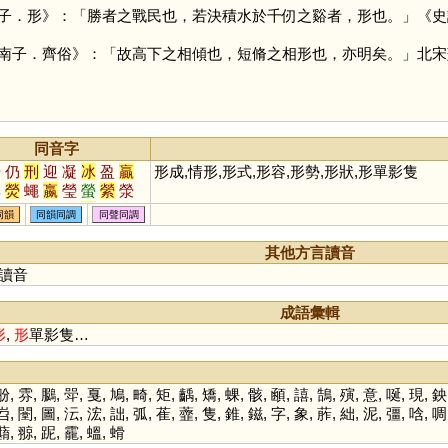
子．形》：「勝者之戰民也，若決積水於千仞之谿者，形也。」《史
南子．齊俗》：「故高下之相傾也，短脩之相形也，亦明矣。」北宋
同音字
營
仍
刑
迎
凝
冰
盈
贏
形成,情形,形式,形容,形勢,形狀,形單影隻
邢
熒
蠅
嬴
瑩
螢
縈
滎
楹
硎
嶸
塋
陘
艿
瀅
瀯
同韻
同韻同調
同聲同調
侀
娙
陾
鉶
濴
謍
鎣
瀠
鈃
夃
巆
攍
藀
覮
鋞
其他方言讀音
讀音
成語彙輯
形
,
形
單影隻…
翂
,
雰
,
鵩
,
斝
,
戛
,
鳩
,
畸
,
矩
,
齲
,
矯
,
蜾
,
骸
,
顄
,
譆
,
鵠
,
殥
,
意
,
唌
,
現
,
鉠
岧
,
闛
,
圖
,
沄
,
浤
,
詘
,
弧
,
萑
,
虀
,
隻
,
錐
,
鎡
,
字
,
象
,
葄
,
絀
,
泥
,
彊
,
唅
,
啁
蘛
,
翞
,
跜
,
靇
,
蝹
,
螖