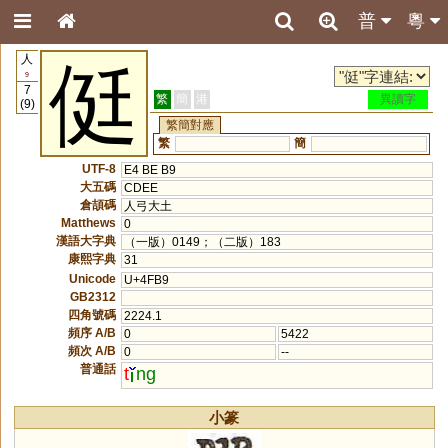
普
粵
人
侹
9
7
繁
簡
港
異讀字
(9)
繁簡對應
繁
簡
UTF-8
E4 BE B9
大五碼
CDEE
倉頡碼
人弓大土
Matthews
0
漢語大字典
（一版）0149；（二版）183
康熙字典
31
Unicode
U+4FB9
GB2312
四角號碼
2224.1
頻序 A/B
0
5422
頻次 A/B
0
--
普通話
t
ng
小篆