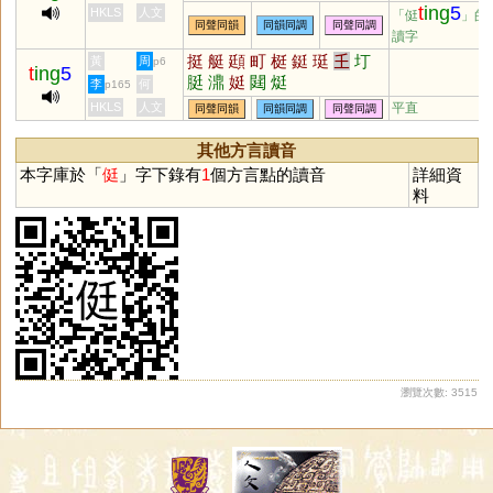
t
ing
5
HKLS
人文
「侹
」的
同聲同韻
同韻同調
同聲同調
讀字
挺
艇
頲
町
梃
鋌
珽
𡈼
圢
黃
周
p6
t
ing
5
脡
濎
娗
閮
烶
李
何
p165
HKLS
人文
平直
同聲同韻
同韻同調
同聲同調
其他方言讀音
本字庫於「
侹
」字下錄有
1
個方言點的讀音
詳細資
料
瀏覽次數: 3515