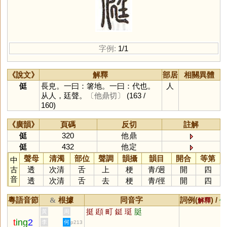
字例:
1/1
《說文》
解釋
部居
相關異體
侹
長皃。一曰：箸地。一曰：代也。
人
从人，廷聲。
〔他鼎切〕
(163 /
160)
《廣韻》
頁碼
反切
註解
侹
320
他鼎
侹
432
他定
聲母
清濁
部位
聲調
韻攝
韻目
開合
等第
中
古
透
次清
舌
上
梗
青
/
迥
開
四
音
透
次清
舌
去
梗
青
/
徑
開
四
粵語音節
根據
同音字
詞例(
) /
&
解釋
備
挺
頲
町
鋌
珽
脡
黃
周
t
ing
2
李
何
p213