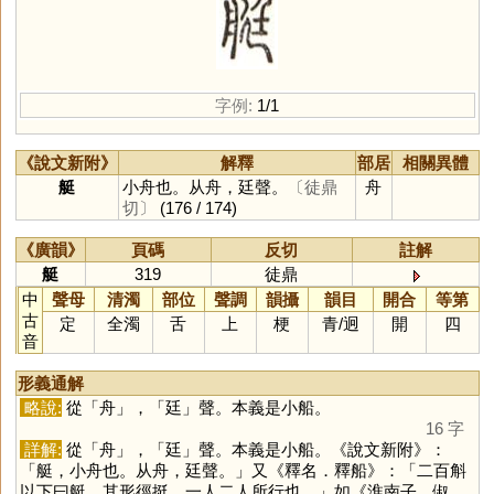
字例:
1/1
《說文新附》
解釋
部居
相關異體
艇
小舟也。从舟，廷聲。
〔徒鼎
舟
切〕
(176 / 174)
《廣韻》
頁碼
反切
註解
艇
319
徒鼎
中
聲母
清濁
部位
聲調
韻攝
韻目
開合
等第
古
定
全濁
舌
上
梗
青
/
迥
開
四
音
形義通解
略說:
從「
舟
」，「
廷
」聲。本義是小船。
16 字
詳解:
從「
舟
」，「
廷
」聲。本義是小船。《說文新附》：
「艇，小舟也。从舟，廷聲。」又《釋名．釋船》：「二百斛
以下曰艇。其形徑挺，一人二人所行也。」如《淮南子．俶