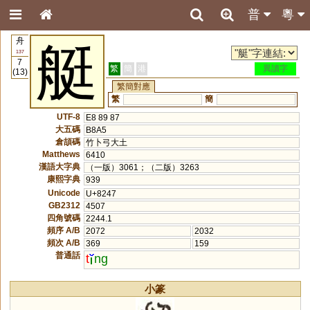
普
粵
舟
艇
137
7
繁
簡
港
異讀字
(13)
繁簡對應
繁
簡
UTF-8
E8 89 87
大五碼
B8A5
倉頡碼
竹卜弓大土
Matthews
6410
漢語大字典
（一版）3061；（二版）3263
康熙字典
939
Unicode
U+8247
GB2312
4507
四角號碼
2244.1
頻序 A/B
2072
2032
頻次 A/B
369
159
普通話
t
ng
小篆