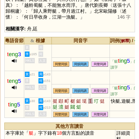
真》：「越舲蜀艇，不能無水而浮。」唐代劉長卿〈送張十八
歸桐廬〉：「歸人乘野艇，帶月過江村。」北宋歐陽修〈述
懷〉：「何日早收身，江湖一漁艇。」
146 字
相關漢字:
舟
,
廷
粵語音節
根據
同音字
詞例(
) /
&
解釋
備
黃
周
t
eng
3
李
何
p165
t
ing
5
HKLS
人文
「艇
」的
同聲同韻
同韻同調
同聲同調
讀字
黃
周
p21
p143
t
eng
5
李
何
p151
t
ing
5
HKLS
人文
「艇
」的
同聲同韻
同韻同調
同聲同調
讀字
挺
頲
町
梃
鋌
珽
𡈼
圢
侹
快艇,遊艇,潛
黃
周
p30
p143
t
ing
5
脡
濎
娗
閮
烶
李
何
p213
HKLS
人文
同聲同韻
同韻同調
同聲同調
其他方言讀音
本字庫於「
艇
」字下錄有
18
個方言點的讀音
詳細資
料