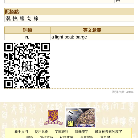
配搭點:
潛
,
快
,
艦
,
划
,
橡
詞類
英文意義
n.
a
light
boat
;
barge
瀏覽次數: 4984
新手入門
使用凡例
字庫統計
隨機漢字
最近被搜索的漢字
鳴謝
製作單位
私隱政策
免責聲明
意見簿