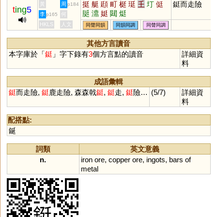
挺
艇
頲
町
梃
珽
𡈼
圢
侹
鋌而走險
黃
周
p184
t
ing
5
脡
濎
娗
閮
烶
李
何
p165
HKLS
人文
同聲同韻
同韻同調
同聲同調
其他方言讀音
本字庫於「
鋌
」字下錄有
3
個方言點的讀音
詳細資
料
成語彙輯
鋌
而走險,
鋌
鹿走險, 森森戟
鋌
,
鋌
走,
鋌
險…
(5/7)
詳細資
料
配搭點:
鋋
詞類
英文意義
n.
iron
ore
,
copper
ore
,
ingots
,
bars
of
metal