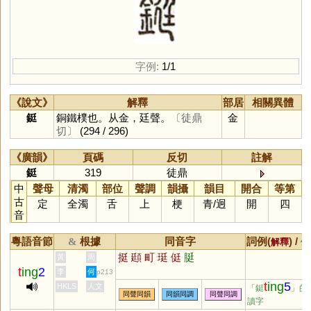
字例:
1/1
《說文》
解釋
部居
相關異體
鋌
銅鐵樸也。从金，廷聲。
〔徒鼎
金
切〕
(294 / 296)
《廣韻》
頁碼
反切
註解
鋌
319
徒鼎
中
聲母
清濁
部位
聲調
韻攝
韻目
開合
等第
古
定
全濁
舌
上
梗
青
/
迥
開
四
音
粵語音節
根據
同音字
詞例(
) /
&
解釋
備
挺
頲
町
珽
侹
脡
黃
周
t
ing
2
李
何
p213
t
ing
5
HKLS
人文
「鋌
」的
同聲同韻
同韻同調
同聲同調
讀字