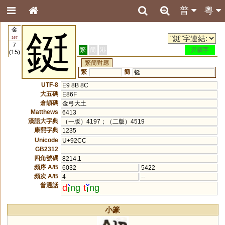
普
粵
金
鋌
167
7
繁
簡
港
異讀字
(15)
繁簡對應
繁
簡
铤
UTF-8
E9 8B 8C
大五碼
E86F
倉頡碼
金弓大土
Matthews
6413
漢語大字典
（一版）4197；（二版）4519
康熙字典
1235
Unicode
U+92CC
GB2312
四角號碼
8214.1
頻序 A/B
6032
5422
頻次 A/B
4
--
普通話
d
ng
t
ng
小篆