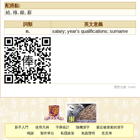
配搭點:
給
,
祿
,
銀
,
薪
詞類
英文意義
n.
salary
;
year
'
s
qualifications
;
surname
瀏覽次數: 5440
新手入門
使用凡例
字庫統計
隨機漢字
最近被搜索的漢字
鳴謝
製作單位
私隱政策
免責聲明
意見簿