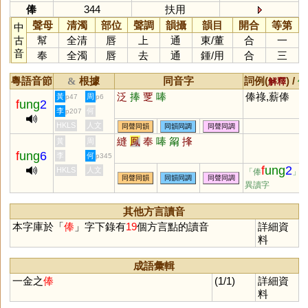
俸
344
扶用
聲母
清濁
部位
聲調
韻攝
韻目
開合
等第
中
古
幫
全清
唇
上
通
東
/
董
合
一
音
奉
全濁
唇
去
通
鍾
/
用
合
三
粵語音節
根據
同音字
詞例(
) /
&
解釋
備
泛
捧
覂
唪
俸祿,薪俸
黃
周
p47
p6
f
ung
2
李
何
p207
HKLS
人文
同聲同韻
同韻同調
同聲同調
縫
鳳
奉
唪
甮
捀
黃
周
f
ung
6
李
何
p345
f
ung
2
HKLS
人文
「俸
」
同聲同韻
同韻同調
同聲同調
異讀字
其他方言讀音
本字庫於「
俸
」字下錄有
19
個方言點的讀音
詳細資
料
成語彙輯
一金之
俸
(1/1)
詳細資
料