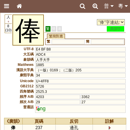
普
粵
人
俸
9
8
繁
簡
港
異讀字
(10)
繁簡對應
繁
簡
UTF-8
E4 BF B8
大五碼
ADC4
倉頡碼
人手大手
Matthews
1885
漢語大字典
（一版）0169；（二版）205
康熙字典
34
Unicode
U+4FF8
GB2312
5726
四角號碼
2525.3
頻序 A/B
4203
3362
頻次 A/B
29
27
普通話
f
ng
《廣韻》
頁碼
反切
註解
俸
237
邊孔