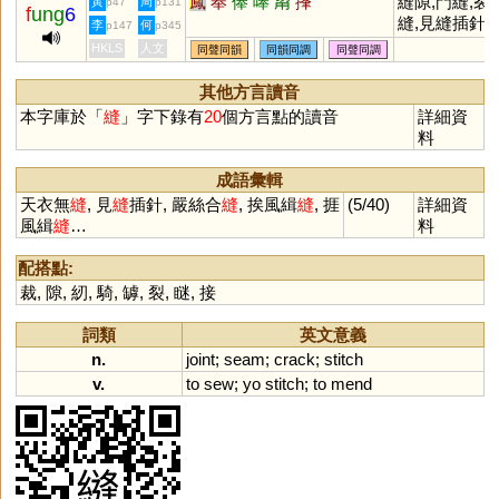
鳳
奉
俸
唪
甮
捀
縫隙,門縫,裂
黃
周
p47
p131
f
ung
6
縫,見縫插針,
李
何
p147
p345
衣無縫
HKLS
人文
同聲同韻
同韻同調
同聲同調
其他方言讀音
本字庫於「
縫
」字下錄有
20
個方言點的讀音
詳細資
料
成語彙輯
天衣無
縫
, 見
縫
插針, 嚴絲合
縫
, 挨風緝
縫
, 捱
(5/40)
詳細資
風緝
縫
…
料
配搭點:
裁
,
隙
,
紉
,
騎
,
罅
,
裂
,
瞇
,
接
詞類
英文意義
n.
joint
;
seam
;
crack
;
stitch
v.
to
sew
;
yo
stitch
;
to
mend