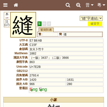
普
粵
糸
縫
120
11
繁
簡
港
破音字
(17)
繁簡對應
繁
簡
缝
UTF-8
E7 B8 AB
大五碼
C15F
倉頡碼
女火卜竹十
Matthews
1882
漢語大字典
（一版）3437；（二版）3666
康熙字典
863
Unicode
U+7E2B
GB2312
四角號碼
2793.4
頻序 A/B
1420
1631
頻次 A/B
966
280
普通話
f
ng
f
ng
小篆