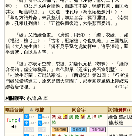
「
縫
」引申表示彌合、補合。如《左傳．僖公二十六
年》：「桓公是以糾合諸侯，而謀其不協，彌縫其闕，而匡救
其災，昭舊職也。」《文選．陳孔璋〈為袁紹檄豫州〉》：
「幕府方詰外姦，未及整訓，加緒含容，冀可彌縫。」《南齊
書．孔稚珪列傳》：「五禮裂而復縫，六樂頹而爰緝。」
「
縫
」又指縫合處。《廣韻．用韻》：「縫，衣縫。」如
《禮記．檀弓上》：「古者，冠縮縫，今也衡縫。」三國魏阮
籍《大人先生傳》：「獨不見乎虱之處於㡓中，逃乎深縫，匿
乎壞絮，自以為吉宅。」
「
縫
」亦表示空隙、裂縫。如唐代元稹〈蜘蛛〉：「縫隙
容長踦，虛空織橫羅。」唐代鄭巢〈題崔行先石室別墅〉：
「桂陰生野菌，石縫結寒澌。」《西遊記》第21回：「行者漫
門縫兒鑽將進去，原來是個大空園子，那壁廂定風樁上繩纏索
綁著唐僧哩。」
470 字
相關漢字:
糸
,
逢
,
夆
,
奉
粵語音節
根據
同音字
詞例(
) /
&
解釋
備
馮
蓬
逢
渢
摓
夆
堸
捀
舽
縫合,縫紉,縫
黃
周
p47
p131
f
ung
4
艂
補,裁縫
李
何
p147
p344
HKLS
人文
同聲同韻
同韻同調
同聲同調