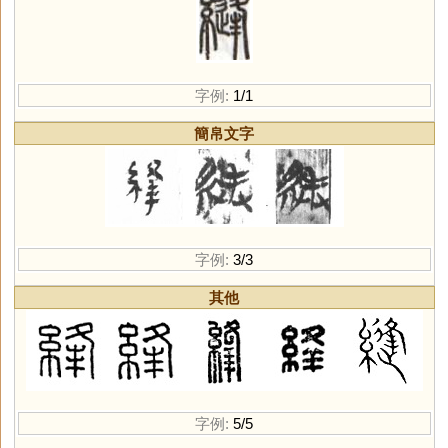
字例:
1/1
簡帛文字
字例:
3/3
其他
字例:
5/5