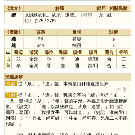
《說文》
解釋
部居
相關異體
縫
以鍼紩衣也。从糸，逢聲。
〔符容
糸
綘
切〕
(275 / 276)
《廣韻》
頁碼
反切
註解
縫
36
符容
縫
344
扶用
聲母
清濁
部位
聲調
韻攝
韻目
開合
等第
中
古
並
全濁
唇
平
通
鍾
/
鍾
合
三
音
奉
全濁
唇
去
通
鍾
/
用
合
三
形義通解
略說:
從「
糸
」，「
逢
」聲。本義是用針綫連接起來。
21 字
詳解:
從「
糸
」，「
逢
」聲。戰國文字的「
縫
」有從「
糸
」，
「
夆
」聲和從「
糸
」，「
奉
」聲的字形。本義是用針綫連接起
來。《說文》：「縫，以鍼紩衣也。从糸，逢聲。」如《詩．
國風．葛屨》：「摻摻女手，可以縫裳。」《史記．淮南衡山
列傳》：「一尺布，尚可縫；一斗粟，尚可舂。兄弟二人不能
相容。」