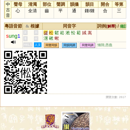
中
聲母
清濁
部位
聲調
韻攝
韻目
開合
等第
古
心
全清
齒
平
通
鍾
/
鍾
合
三
音
粵語音節
根據
同音字
詞例(
) /
&
解釋
備註
從
松
鬆
崧
淞
忪
菘
娀
嵩
黃
周
s
ung
1
濍
硹
蜙
李
何
HKLS
人文
懶隋;愚蠢
同聲同韻
同韻同調
同聲同調
瀏覽次數: 2617