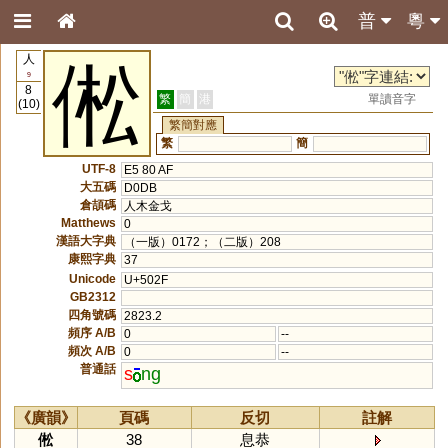
普
粵
人
倯
9
8
繁
簡
港
單讀音字
(10)
繁簡對應
繁
簡
UTF-8
E5 80 AF
大五碼
D0DB
倉頡碼
人木金戈
Matthews
0
漢語大字典
（一版）0172；（二版）208
康熙字典
37
Unicode
U+502F
GB2312
四角號碼
2823.2
頻序 A/B
0
--
頻次 A/B
0
--
普通話
s
ng
《廣韻》
頁碼
反切
註解
倯
38
息恭