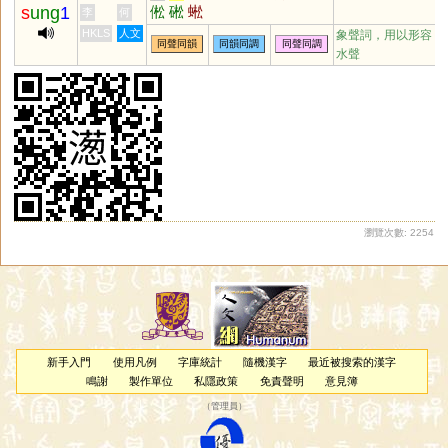
s
ung
1
倯
硹
蜙
李
何
HKLS
人文
象聲詞，用以形容
同聲同韻
同韻同調
同聲同調
水聲
瀏覽次數: 2254
新手入門
使用凡例
字庫統計
隨機漢字
最近被搜索的漢字
鳴謝
製作單位
私隱政策
免責聲明
意見簿
（
管理員
）