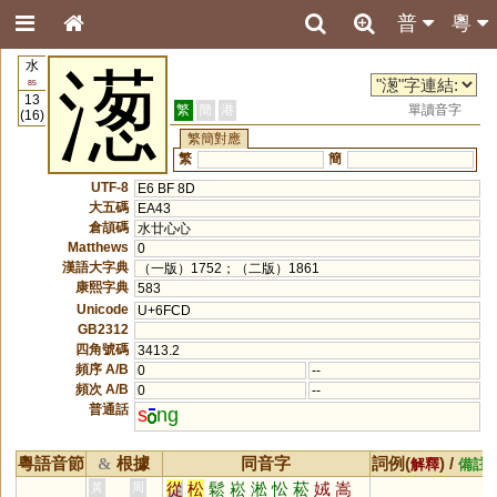
普
粵
水
濍
85
13
繁
簡
港
單讀音字
(16)
繁簡對應
繁
簡
UTF-8
E6 BF 8D
大五碼
EA43
倉頡碼
水廿心心
Matthews
0
漢語大字典
（一版）1752；（二版）1861
康熙字典
583
Unicode
U+6FCD
GB2312
四角號碼
3413.2
頻序 A/B
0
--
頻次 A/B
0
--
普通話
s
ng
粵語音節
根據
同音字
詞例(
) /
&
解釋
備註
從
松
鬆
崧
淞
忪
菘
娀
嵩
黃
周