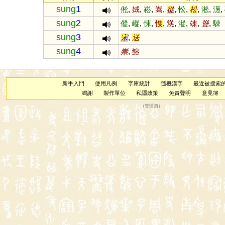
s
ung
1
倯
,
娀
,
崧
,
嵩
,
從
,
忪
,
松
,
淞
,
濍
,
s
ung
2
傱
,
嵷
,
悚
,
愯
,
慫
,
漎
,
竦
,
聳
,
駷
s
ung
3
宋
,
送
s
ung
4
崇
,
鰫
新手入門
使用凡例
字庫統計
隨機漢字
最近被搜索
鳴謝
製作單位
私隱政策
免責聲明
意見簿
（
管理員
）