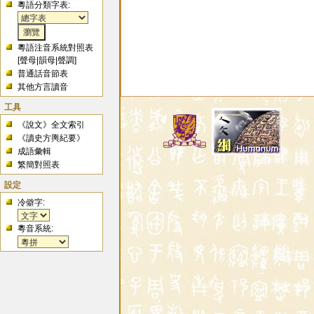
粵語分類字表:
粵語注音系統對照表
[
聲母
|
韻母
|
聲調
]
普通話音節表
其他方言讀音
工具
《說文》全文索引
《讀史方輿紀要》
成語彙輯
繁簡對照表
設定
冷僻字:
粵音系統: