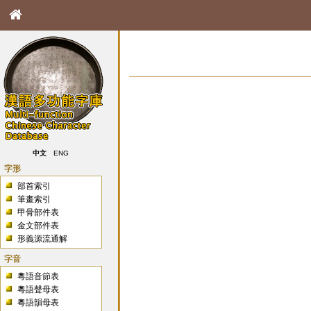
中文
ENG
字形
部首索引
筆畫索引
甲骨部件表
金文部件表
形義源流通解
字音
粵語音節表
粵語聲母表
粵語韻母表