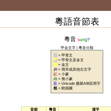
粵語音節表
粵音
s
ung
?
甲金文字
|
粵音分類
= 甲骨文
= 甲骨文及金文
= 金文
斜
= 簡帛或其他古文字
紅
= 小篆
綠
= 無小篆
藍
= Unicode 擴展A/B區用字
粗
= 附插圖
音節
粵音
漢字