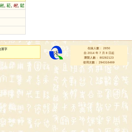
硹
,
菘
,
蜙
,
鬆
在線人數： 2650
的漢字
自 2014 年 7 月 8 日起
瀏覽人數： 80282123
使用次數： 294316469